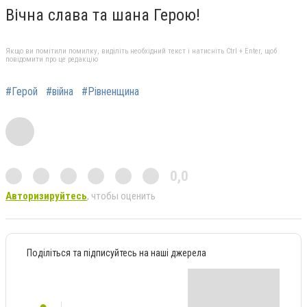
Вічна слава та шана Герою!
Якщо ви помітили помилку, виділіть необхідний текст і натисніть Ctrl + Enter, щоб
повідомити про це редакцію
#Герой
#війна
#Рівненщина
0,0
Авторизируйтесь
, чтобы оценить
Поділіться та підписуйтесь на наші джерела