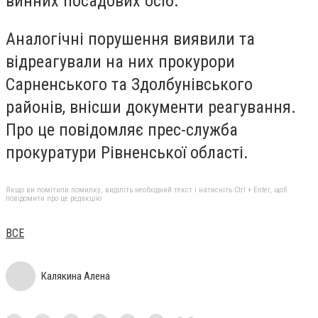
винних посадових осіб.
Аналогічні порушення виявили та
відреагували на них прокурори
Сарненського та Здолбунівського
районів, внісши документи реагування.
Про це повідомляє прес-служба
прокуратури Рівненської області.
Якщо ви помітили помилку, виділіть необхідний текст і натисніть Ctrl + Enter, щоб
повідомити про це редакцію
ВСЕ
Калякина Алена