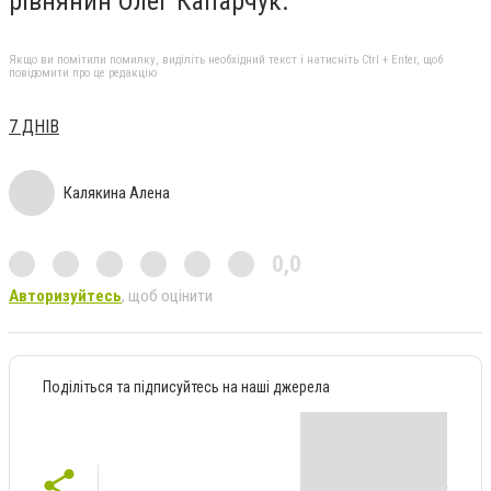
рівнянин Олег Капарчук.
Якщо ви помітили помилку, виділіть необхідний текст і натисніть Ctrl + Enter, щоб
повідомити про це редакцію
7 ДНІВ
Калякина Алена
0,0
Авторизуйтесь
, щоб оцінити
Поділіться та підписуйтесь на наші джерела