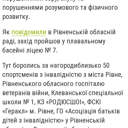
порушеннями розумового та фізичного
розвитку.
Як
повідомили
в Рівненській обласній
раді, з
ахід пройшов у плавальному
басейні ліцею № 7.
Тут боролись за нагородиблизько 50
спортсменів з інвалідністю з міста Рівне,
Рівненського обласного госпіталю
ветеранів війни, Клеванської спеціальної
школи № 1, КЗ «РОДЮСШОІ», ФСКІ
«Геракл» м. Рівне, ГО «Асоціація батьків
дітей з інвалідністю» у Рівненській