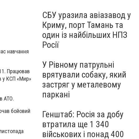
СБУ уразила авіазавод у
Криму, порт Тамань та
один із найбільших НПЗ
Росії
час навчання
У Рівному патрульні
11. Працював
врятували собаку, який
в у КСП «Мир»
застряг у металевому
паркані
 в АТО.
почав бойовий
Генштаб: Росія за добу
втратила ще 1 340
 листопада
військових і понад 400