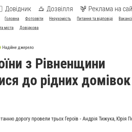
Довідник
Дозвілля
Реклама на сай
Головна
Фотозвіти
Нерухомість
Питання та відповіді
Вакансі
та міста
Довідкова
Надійне джерело
оїни з Рівненщини
ися до рідних домівок
станню дорогу провели трьох Героїв - Андрія Тижука, Юрія П