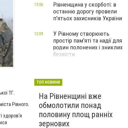
Рівненщина у скорботі: в
13:06
останню дорогу провели
п'ятьох захисників України
У Рівному створюють
12:09
простір пам'яті та надії для
родин полонених і зниклих
безвісти
ТОП НОВИНИ
кої ТГ.
На Рівненщині вже
обмолотили понад
іста Рівного.
половину площ ранніх
і здоров’я
зернових
лися