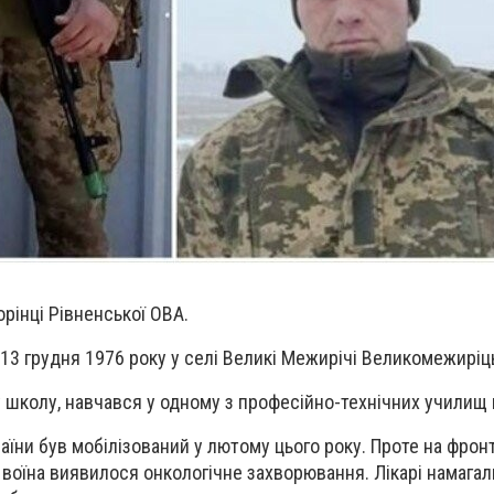
орінці Рівненської ОВА.
13 грудня 1976 року у селі Великі Межирічі Великомежиріць
у школу, навчався у одному з професійно-технічних училищ м
аїни був мобілізований у лютому цього року. Проте на фронт
у воїна виявилося онкологічне захворювання. Лікарі намага