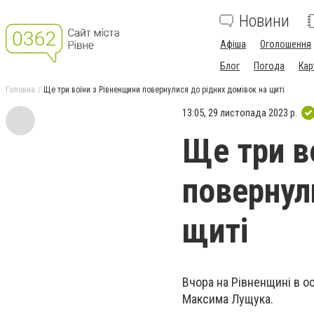
Новини
Афіша
Оголошення
Блог
Погода
Кар
Головна
Ще три воїни з Рівненщини повернулися до рідних домівок на щиті
13:05, 29 листопада 2023 р.
Ще три в
повернул
щиті
Вчора на Рівненщині в о
Максима Лущука.