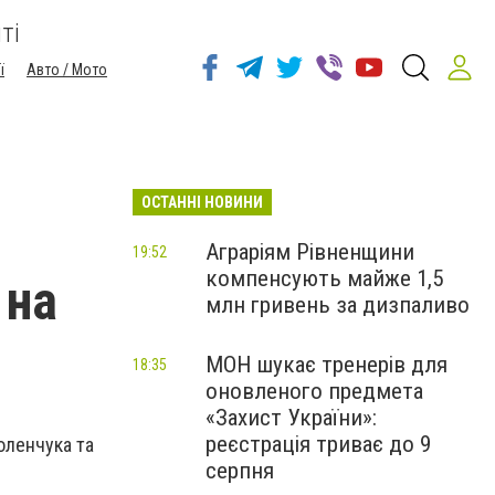
ті
ї
Авто / Мото
ОСТАННІ НОВИНИ
Аграріям Рівненщини
19:52
компенсують майже 1,5
 на
млн гривень за дизпаливо
МОН шукає тренерів для
18:35
оновленого предмета
«Захист України»:
реєстрація триває до 9
оленчука та
серпня