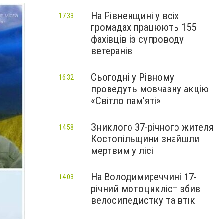
На Рівненщині у всіх
17:33
громадах працюють 155
фахівців із супроводу
ветеранів
Сьогодні у Рівному
16:32
проведуть мовчазну акцію
«Світло пам’яті»
Зниклого 37-річного жителя
14:58
Костопільщини знайшли
мертвим у лісі
На Володимиреччині 17-
14:03
річний мотоцикліст збив
велосипедистку та втік