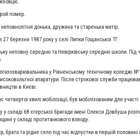
ужбовцю.
ерой помер.
неповнолітня донька, дружина та старенька матір.
 27 березня 1987 року у селі Липки Гощанської ТГ.
ську неповну середню та Невірківську середню школи. Під 
.
огазозварювальника у Рівненському технічному коледжі №
високовольтної апаратури. Після строкової служби працюва
вництві в Києві.
ас четвертої хвилі мобілізації, був мобілізованим для участі
у у складі 68 єгерської бригади імені Олекси Довбуша роз
нщині у складі протитанкового взводу.
р, брата та рідне село під час відпустки в першій половині