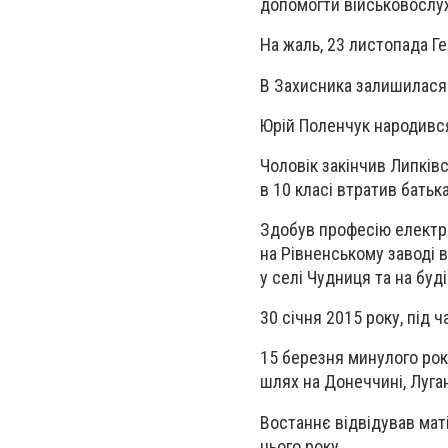
допомогти військовосл
На жаль, 23 листопада Г
В Захисника залишилася 
Юрій Поленчук народився
Чоловік закінчив Липків
в 10 класі втратив батька
Здобув професію електр
на Рівненському заводі 
у селі Чудниця та на буді
30 січня 2015 року, під ч
15 березня минулого рок
шлях на Донеччині, Луга
Востаннє відвідував маті
цього року.