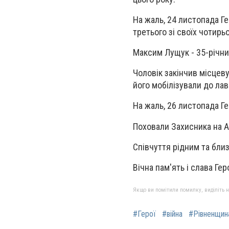
На жаль, 24 листопада Ге
третього зі своїх чотирьо
Максим Лущук - 35-річн
Чоловік закінчив місцеву
його мобілізували до лав
На жаль, 26 листопада Г
Поховали Захисника на Ал
Співчуття рідним та бли
Вічна пам'ять і слава Гер
Якщо ви помітили помилку, виділіть нео
#Герої
#війна
#Рівненщин