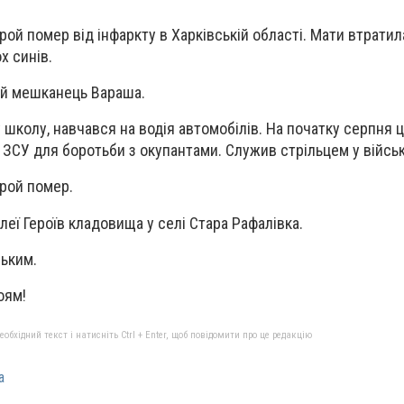
рой помер від інфаркту в Харківській області. Мати втрати
х синів.
ий мешканець Вараша.
 школу, навчався на водія автомобілів. На початку серпня 
 ЗСУ для боротьби з окупантами. Служив стрільцем у військ
ерой помер.
еї Героїв кладовища у селі Стара Рафалівка.
зьким.
оям!
бхідний текст і натисніть Ctrl + Enter, щоб повідомити про це редакцію
а