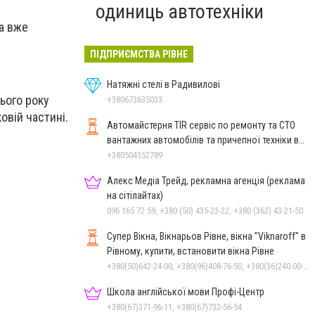
одиниць автотехніки
ла вже
ПІДПРИЄМСТВА РІВНЕ
Натяжні стелі в Радивилові
цього року
+380673635033
овій частині.
Автомайстерня TIR сервіс по ремонту та СТО
вантажних автомобілів та причепної техніки в
Рівному
+380504352789
Алекс Медіа Трейд, рекламна агенція (реклама
на сітілайтах)
096 165 72 59, +380 (50) 435-23-22, +380 (362) 43-21-50
Супер Вікна, Вікнарьов Рівне, вікна "Viknaroff" в
Рівному, купити, встановити вікна Рівне
+380(50)642-24-00, +380(96)408-76-50, +380(36)240-00-23, +380(98)705-00-23
Школа англійської мови Профі-Центр
+380(67)371-96-11, +380(67)732-56-54