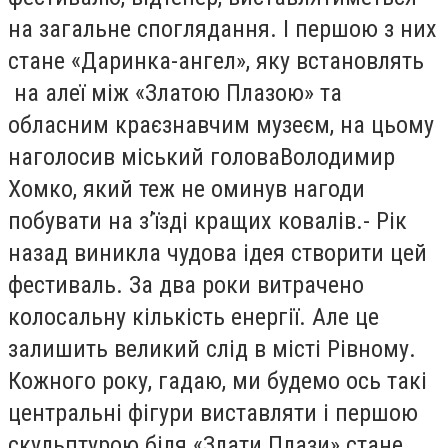
на загальне споглядання. І першою з них
стане «Даринка-ангел», яку встановлять
на алеї між «Златою Плазою» та
обласним краєзнавчим музеєм, на цьому
наголосив міський головаВолодимир
Хомко, який теж не оминув нагоди
побувати на з’їзді кращих ковалів.- Рік
назад виникла чудова ідея створити цей
фестиваль. За два роки витрачено
колосальну кількість енергії. Але це
залишить великий слід в місті Рівному.
Кожного року, гадаю, ми будемо ось такі
центральні фігури виставляти і першою
скульптурою біля «Злати Плази» стане