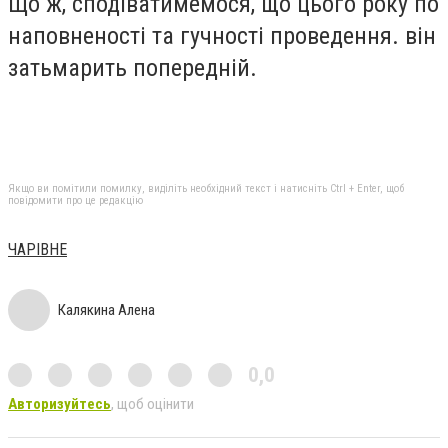
Що ж, сподіватимемося, що цього року по
наповненості та гучності проведення. він
затьмарить попередній.
Якщо ви помітили помилку, виділіть необхідний текст і натисніть Ctrl + Enter, щоб
повідомити про це редакцію
ЧАРІВНЕ
Калякина Алена
0,0
Авторизуйтесь
, щоб оцінити