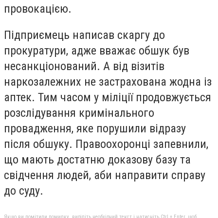
провокацією.
Підприємець написав скаргу до
прокуратури, адже вважає обшук був
несанкціонований. А від візитів
наркозалежних не застрахована жодна із
аптек. Тим часом у міліції продовжується
розслідування кримінального
провадження, яке порушили відразу
після обшуку. Правоохоронці запевнили,
що мають достатню доказову базу та
свідчення людей, аби направити справу
до суду.
Якщо ви помітили помилку, виділіть необхідний текст і натисніть Ctrl + Enter, щоб