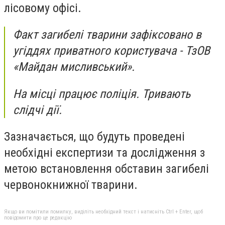
лісовому офісі.
Факт загибелі тварини зафіксовано в
угіддях приватного користувача - ТзОВ
«Майдан мисливський».
На місці працює поліція. Тривають
слідчі дії.
Зазначається, що будуть проведені
необхідні експертизи та дослідження з
метою встановлення обставин загибелі
червонокнижної тварини.
Якщо ви помітили помилку, виділіть необхідний текст і натисніть Ctrl + Enter, щоб
повідомити про це редакцію