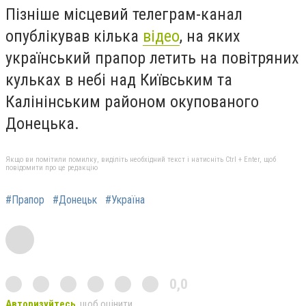
Пізніше місцевий телеграм-канал
опублікував кілька
відео
, на яких
український прапор летить на повітряних
кульках в небі над Київським та
Калінінським районом окупованого
Донецька.
Якщо ви помітили помилку, виділіть необхідний текст і натисніть Ctrl + Enter, щоб
повідомити про це редакцію
#Прапор
#Донецьк
#Україна
0,0
Авторизуйтесь
, щоб оцінити