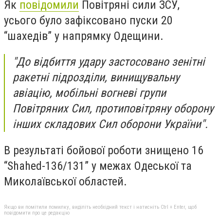
Як
повідомили
Повітряні сили ЗСУ,
усього було зафіксовано пуски 20
“шахедів” у напрямку Одещини.
"До відбиття удару застосовано зенітні
ракетні підрозділи, винищувальну
авіацію, мобільні вогневі групи
Повітряних Сил, протиповітряну оборону
інших складових Сил оборони України".
В результаті бойової роботи знищено 16
“Shahed-136/131” у межах Одеської та
Миколаївської областей.
Якщо ви помітили помилку, виділіть необхідний текст і натисніть Ctrl + Enter, щоб
повідомити про це редакцію