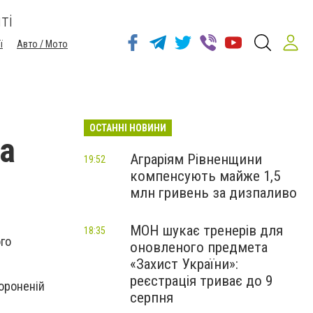
ті
ї
Авто / Мото
ОСТАННІ НОВИНИ
на
Аграріям Рівненщини
19:52
компенсують майже 1,5
млн гривень за дизпаливо
МОН шукає тренерів для
18:35
го
оновленого предмета
«Захист України»:
реєстрація триває до 9
бороненій
серпня