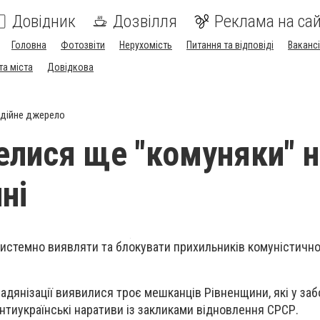
Довідник
Дозвілля
Реклама на сай
Головна
Фотозвіти
Нерухомість
Питання та відповіді
Вакансі
та міста
Довідкова
дійне джерело
елися ще "комуняки" 
ні
истемно виявляти та блокувати прихильників комуністично
радянізації виявилися троє мешканців Рівненщини, які у за
нтиукраїнські наративи із закликами відновлення СРСР.