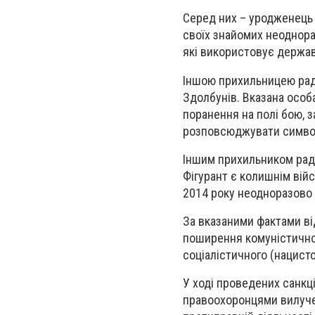
Серед них – уродженець 
своїх знайомих неоднора
які використовує держав
Іншою прихильницею радя
Здолбунів. Вказана особ
поранення на полі бою, 
розповсюджувати символ
Іншим прихильником радя
Фігурант є колишнім вій
2014 року неодноразово 
За вказаними фактами ві
поширення комуністичної
соціалістичного (нацист
У ході проведених санкц
правоохоронцями вилучен