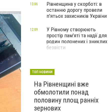
Рівненщина у скорботі: в
13:06
останню дорогу провели
п'ятьох захисників України
У Рівному створюють
12:09
простір пам'яті та надії для
родин полонених і зниклих
безвісти
ТОП НОВИНИ
На Рівненщині вже
обмолотили понад
половину площ ранніх
зернових