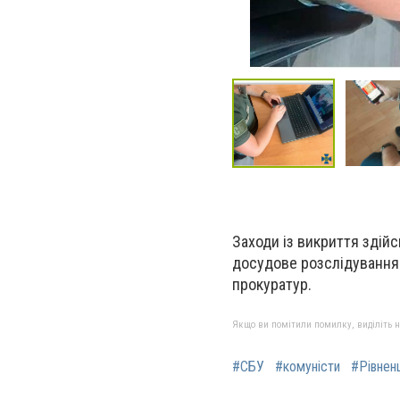
Заходи із викриття здійс
досудове розслідування 
прокуратур.
Якщо ви помітили помилку, виділіть нео
#СБУ
#комуністи
#Рівнен