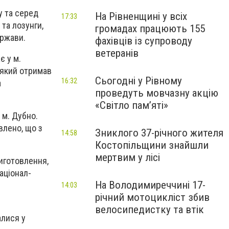
у та серед
На Рівненщині у всіх
17:33
та лозунги,
громадах працюють 155
ержави.
фахівців із супроводу
ветеранів
є у м.
 який отримав
Сьогодні у Рівному
16:32
а
проведуть мовчазну акцію
«Світло пам’яті»
 м. Дубно.
влено, що з
Зниклого 37-річного жителя
14:58
Костопільщини знайшли
мертвим у лісі
иготовлення,
аціонал-
На Володимиреччині 17-
14:03
річний мотоцикліст збив
велосипедистку та втік
алися у