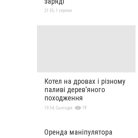
заряді
21:55, 1 серпня
Котел на дровах і різному
паливі дерев’яного
походження
18
10:54, Сьогодні
Оренда маніпулятора