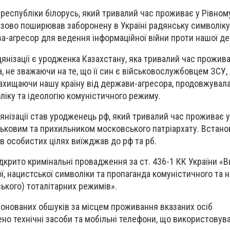
республіки білорусь, який тривалий час проживає у Рівном
зово поширював заборонену в Україні радянську символіку 
а-агресор для ведення інформаційної війни проти нашої д
нізації є уродженка Казахстану, яка тривалий час прожива
а, не зважаючи на те, що її син є військовослужбовцем ЗСУ,
захищаючи нашу країну від держави-агресора, продовжувал
іку та ідеологію комуністичного режиму.
нізації став уродженець рф, який тривалий час проживає у
ськовим та прихильником московського патріархату. Встано
в особистих цілях виїжджав до рф та рб.
дкрито кримінальні провадження за ст. 436-1 КК України «В
, нацистської символіки та пропаганда комуністичного та н
ського) тоталітарних режимів».
іонованих обшуків за місцем проживання вказаних осіб
о технічні засоби та мобільні телефони, що використовув