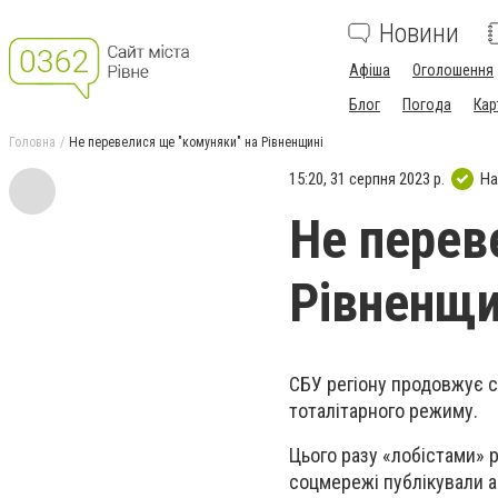
Новини
Афіша
Оголошення
Блог
Погода
Кар
Головна
Не перевелися ще "комуняки" на Рівненщині
15:20, 31 серпня 2023 р.
На
Не перев
Рівненщи
СБУ регіону продовжує с
тоталітарного режиму.
Цього разу «лобістами» 
соцмережі публікували а