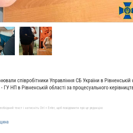
нювали співробітники Управління СБ України в Рівненській 
- ГУ НП в Рівненській області за процесуального керівниц
бхідний текст і натисніть Ctrl + Enter, щоб повідомити про це редакцію
щина