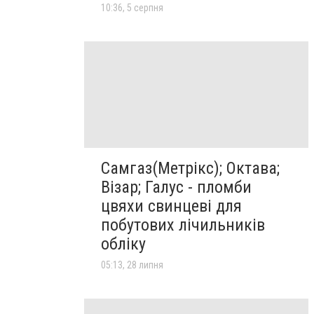
10:36, 5 серпня
Самгаз(Метрікс); Октава;
Візар; Галус - пломби
цвяхи свинцеві для
побутових лічильників
обліку
05:13, 28 липня