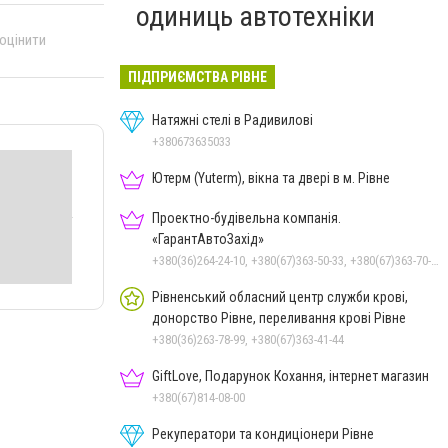
одиниць автотехніки
 оцінити
ПІДПРИЄМСТВА РІВНЕ
Натяжні стелі в Радивилові
+380673635033
Ютерм (Yuterm), вікна та двері в м. Рівне
Проектно-будівельна компанія.
«ГарантАвтоЗахід»
+380(36)264-24-10, +380(67)363-50-33, +380(67)363-70-50
Рівненський обласний центр служби крові,
донорство Рівне, переливання крові Рівне
+380(36)263-78-99, +380(67)363-41-44
GiftLove, Подарунок Кохання, інтернет магазин
+380(67)814-08-00
Рекуператори та кондиціонери Рівне