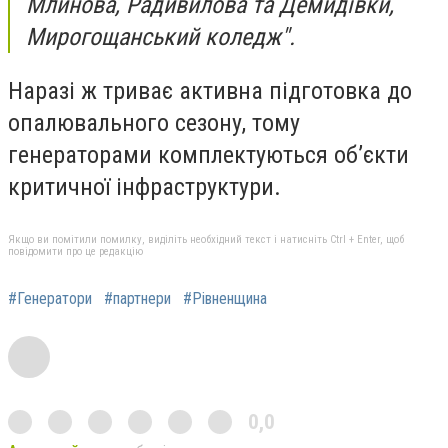
Млинова, Радивилова та Демидівки,
Мирогощанський коледж".
Наразі ж триває активна підготовка до
опалювального сезону, тому
генераторами комплектуються об’єкти
критичної інфраструктури.
Якщо ви помітили помилку, виділіть необхідний текст і натисніть Ctrl + Enter, щоб
повідомити про це редакцію
#Генератори
#партнери
#Рівненщина
0,0