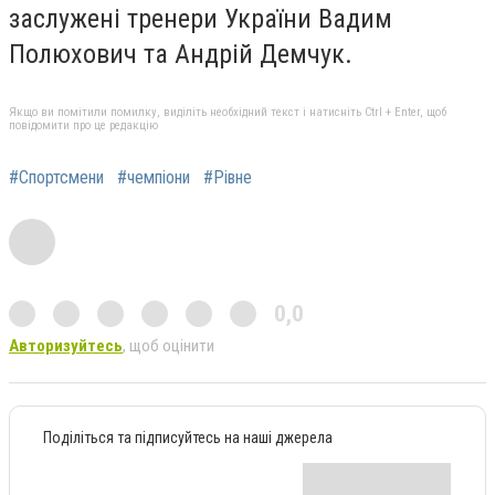
заслужені тренери України Вадим
Полюхович та Андрій Демчук.
Якщо ви помітили помилку, виділіть необхідний текст і натисніть Ctrl + Enter, щоб
повідомити про це редакцію
#Спортсмени
#чемпіони
#Рівне
0,0
Авторизуйтесь
, щоб оцінити
Поділіться та підписуйтесь на наші джерела