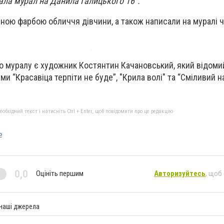
ала мурал на Данила Галицького 16".
ною фарбою обличчя дівчини, а також написали на муралі 
о муралу є художник Костянтин Качановський, який відоми
и “Красавіца терпіти не буде”, "Крила волі" та “Сміливий н
бхідний текст і натисніть Ctrl + Enter, щоб повідомити про це редакцію
е
0,0
Оцініть першим
Авторизуйтесь
, щоб
 наші джерела