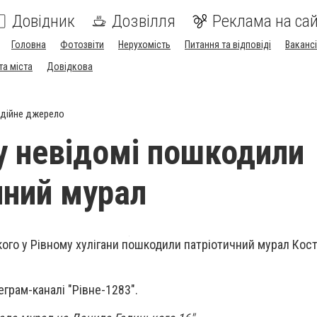
Довідник
Дозвілля
Реклама на сай
Головна
Фотозвіти
Нерухомість
Питання та відповіді
Вакансі
та міста
Довідкова
дійне джерело
у невідомі пошкодили
чний мурал
кого у Рівному хулігани пошкодили патріотичний мурал Кос
еграм-каналі "Рівне-1283".