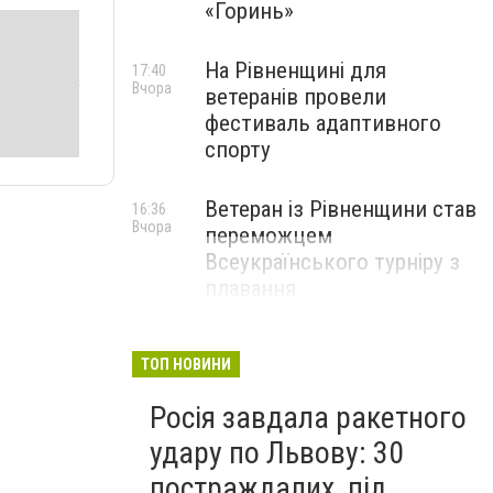
«Горинь»
На Рівненщині для
17:40
Вчора
ветеранів провели
фестиваль адаптивного
спорту
Ветеран із Рівненщини став
16:36
Вчора
переможцем
Всеукраїнського турніру з
плавання
ТОП НОВИНИ
Росія завдала ракетного
удару по Львову: 30
постраждалих, під