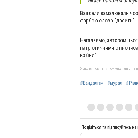
"Якась наволоч зіпсув
Вандали замалювали чор
фарбою слово "досить".
Нагадаємо, автором цьог
патріотичними стінописам
країни”.
Якщо ви помітили помилку, виділіть нео
#Вандалізм
#мурал
#Рівн
Поділіться та підписуйтесь на