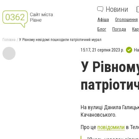
Новини
Афіша
Оголошення
Блог
Погода
Кар
Головна
У Рівному невідомі пошкодили патріотичний мурал
15:17, 21 серпня 2023 р.
На
У Рівном
патріоти
На вулиці Данила Галиць
Качановського.
Про це
повідомили
в Тел