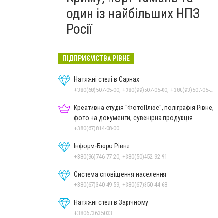
один із найбільших НПЗ
Росії
ПІДПРИЄМСТВА РІВНЕ
Натяжні стелі в Сарнах
+380(68)507-05-00, +380(99)507-05-00, +380(93)507-05-00
Креативна студія "ФотоПлюс", поліграфія Рівне,
фото на документи, сувенірна продукція
+380(67)814-08-00
Інформ-Бюро Рівне
+380(96)746-77-20, +380(50)452-92-91
Система сповіщення населення
+380(67)340-49-59, +380(67)350-44-68
Натяжні стелі в Зарічному
+380673635033