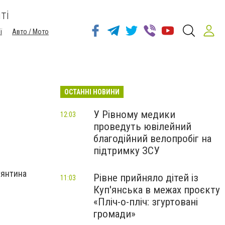
ті
ї
Авто / Мото
ОСТАННІ НОВИНИ
У Рівному медики
12:03
проведуть ювілейний
благодійний велопробіг на
підтримку ЗСУ
тянтина
Рівне прийняло дітей із
11:03
Куп'янська в межах проєкту
«Пліч-о-пліч: згуртовані
громади»