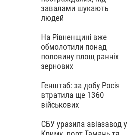
завалами шукають
людей
На Рівненщині вже
обмолотили понад
половину площ ранніх
зернових
Генштаб: за добу Росія
втратила ще 1360
військових
СБУ уразила авіазавод у
Криму, порт Тамань та