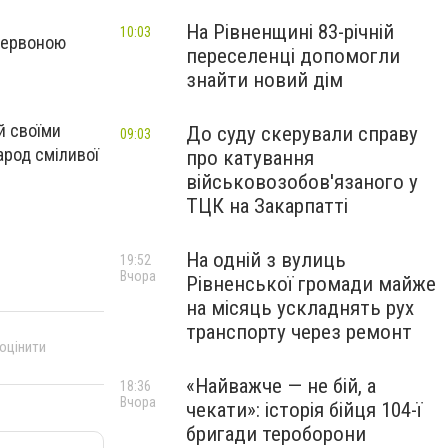
На Рівненщині 83-річній
10:03
червоною
переселенці допомогли
знайти новий дім
й своїми
До суду скерували справу
09:03
арод сміливої
про катування
військовозобов'язаного у
ТЦК на Закарпатті
На одній з вулиць
19:52
Вчора
Рівненської громади майже
на місяць ускладнять рух
транспорту через ремонт
 оцінити
«Найважче — не бій, а
18:36
Вчора
чекати»: історія бійця 104-ї
бригади тероборони