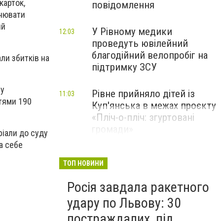
карток,
повідомлення
снювати
ий
У Рівному медики
12:03
проведуть ювілейний
благодійний велопробіг на
ли збитків на
підтримку ЗСУ
су
Рівне прийняло дітей із
11:03
ттями 190
Куп'янська в межах проєкту
«Пліч-о-пліч: згуртовані
громади»
іали до суду
а себе
ТОП НОВИНИ
Росія завдала ракетного
удару по Львову: 30
постраждалих, під