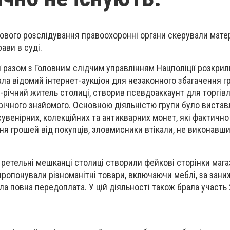
ового розслідування правоохоронні органи скерували мате
ави в суді.
ї разом з Головним слідчим управлінням Нацполіції розкри
ла відомий інтернет-аукціон для незаконного збагачення г
2-річний житель столиці, створив псевдоаккаунт для торгівл
-річного знайомого. Основною діяльністю групи було вистав
сувенірних, колекційних та антикварних монет, які фактично 
ня грошей від покупців, зловмисники втікали, не виконавши
 ретельні мешканці столиці створили фейкові сторінки мага
пропонували різноманітні товари, включаючи меблі, за зан
ла повна передоплата. У цій діяльності також брала участь 