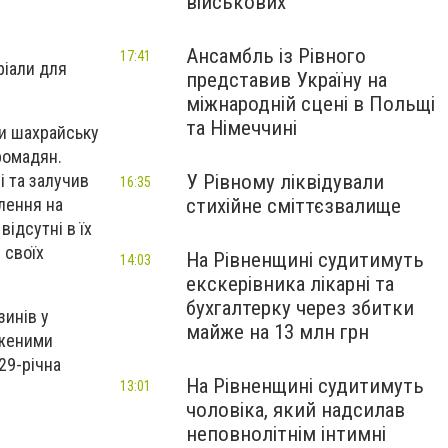
військових
Ансамбль із Рівного
17:41
ріали для
представив Україну на
міжнародній сцені в Польщі
та Німеччині
ли шахрайську
ромадян.
У Рівному ліквідували
і та залучив
16:35
стихійне сміттєзвалище
лення на
відсутні в їх
 своїх
На Рівненщині судитимуть
14:03
екскерівника лікарні та
бухгалтерку через збитки
зинів у
майже на 13 млн грн
иженими
29-річна
На Рівненщині судитимуть
13:01
чоловіка, який надсилав
неповнолітнім інтимні