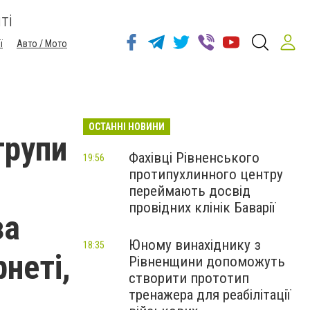
ті
ї
Авто / Мото
ОСТАННІ НОВИНИ
групи
Фахівці Рівненського
19:56
протипухлинного центру
переймають досвід
провідних клінік Баварії
за
Юному винахіднику з
18:35
рнеті,
Рівненщини допоможуть
створити прототип
тренажера для реабілітації