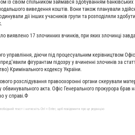
зом із своїм спільником займався здобуванням банківських 
 подальшого виведення коштів. Вони також планували здій
рдинували дії інших учасників групи та розподіляли здобут
.
ло виявлено 17 злочинних вчинків, при яких злочинці завда
чого управління, діючи під процесуальним керівництвом Офі
 пред'явили фігурантам підозру у вчиненні злочинів за ста
ство) Кримінального кодексу України.
вого розслідування правоохоронні органи скерували матер
 обвинувального акта. Офіс Генерального прокурора брав н
о у справі.Ф
бхідний текст і натисніть Ctrl + Enter, щоб повідомити про це редакцію