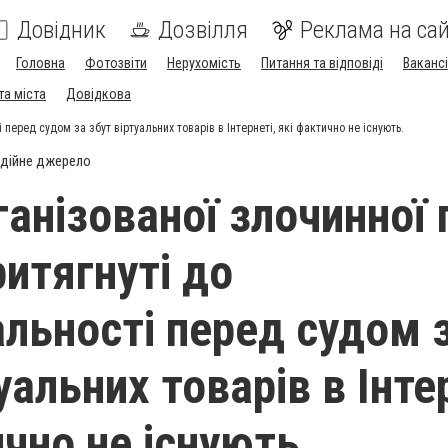
Довідник
Дозвілля
Реклама на сай
Головна
Фотозвіти
Нерухомість
Питання та відповіді
Вакансі
та міста
Довідкова
 перед судом за збут віртуальних товарів в Інтернеті, які фактично не існують.
дійне джерело
ганізованої злочинної 
ритягнуті до
альності перед судом 
уальних товарів в Інте
ично не існують.