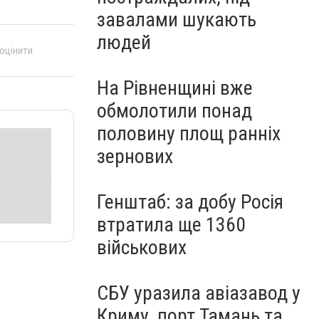
завалами шукають
людей
 оцінити
На Рівненщині вже
обмолотили понад
половину площ ранніх
зернових
Генштаб: за добу Росія
втратила ще 1360
військових
СБУ уразила авіазавод у
Криму, порт Тамань та