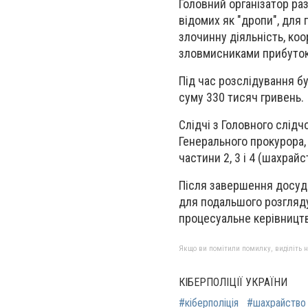
Головний організатор ра
відомих як "дропи", для
злочинну діяльність, коо
зловмисниками прибуток
Під час розслідування бу
суму 330 тисяч гривень.
Слідчі з Головного слід
Генерального прокурора,
частини 2, 3 і 4 (шахрай
Після завершення досудо
для подальшого розгляду
процесуальне керівництв
Якщо ви помітили помилку, виділіть нео
КІБЕРПОЛІЦІЇ УКРАЇНИ
#кіберполіція
#шахрайство