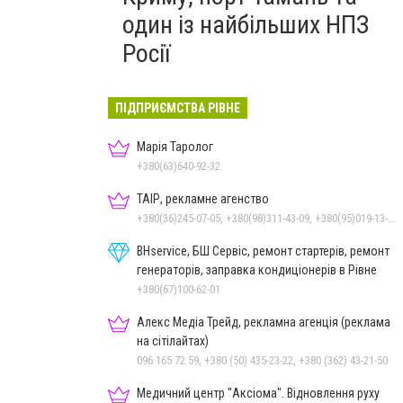
один із найбільших НПЗ
Росії
ПІДПРИЄМСТВА РІВНЕ
Марія Таролог
+380(63)640-92-32
ТАІР, рекламне агенство
+380(36)245-07-05, +380(98)311-43-09, +380(95)019-13-17
BHservice, БШ Сервіс, ремонт стартерів, ремонт
генераторів, заправка кондиціонерів в Рівне
+380(67)100-62-01
Алекс Медіа Трейд, рекламна агенція (реклама
на сітілайтах)
096 165 72 59, +380 (50) 435-23-22, +380 (362) 43-21-50
Медичний центр "Аксіома". Відновлення руху