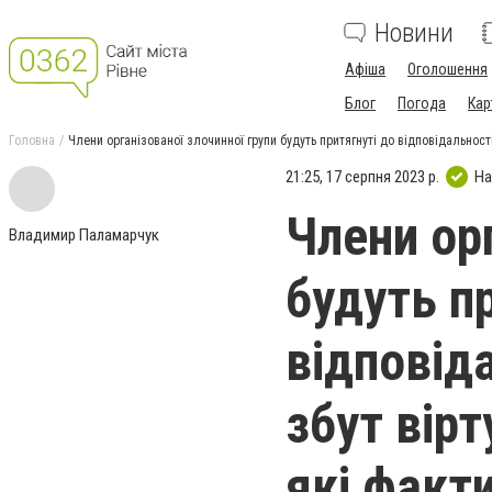
Новини
Афіша
Оголошення
Блог
Погода
Кар
Головна
Члени організованої злочинної групи будуть притягнуті до відповідальності
21:25, 17 серпня 2023 р.
На
Члени ор
Владимир Паламарчук
будуть п
відповід
збут вірт
які факт