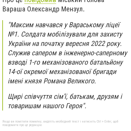
Вараша Олександр Мензул.
"Максим навчався у Вараському ліцеї
№1. Солдата мобілізували для захисту
України на початку вересня 2022 року.
Служив сапером в інженерно-саперному
взводі 1-го механізованого батальйону
14-ої окремої механізованої бригади
імені князя Романа Великого.
Щирі співчуття сім'ї, батькам, друзям і
товаришам нашого Героя".
Якщо ви помітили помилку, виділіть необхідний текст і натисніть Ctrl + Enter, щоб
повідомити про це редакцію