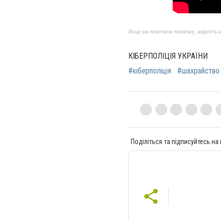
Якщо ви помітили помилку, виділіть нео
КІБЕРПОЛІЦІЯ УКРАЇНИ
#кіберполіція
#шахрайство
Поділіться та підписуйтесь на