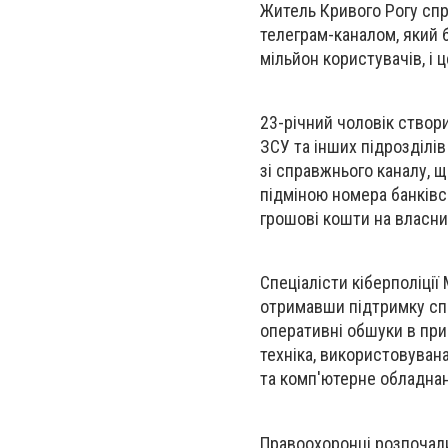
Житель Кривого Рогу сп
телеграм-каналом, який 
мільйон користувачів, і 
23-річний чоловік створ
ЗСУ та інших підрозділі
зі справжнього каналу, 
підміною номера банківс
грошові кошти на власни
Спеціалісти кіберполіції 
отримавши підтримку спе
оперативні обшуки в при
техніка, використовувана
та комп'ютерне обладна
Правоохоронці розпочали