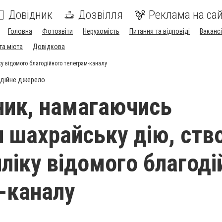
Довідник
Дозвілля
Реклама на сай
Головна
Фотозвіти
Нерухомість
Питання та відповіді
Вакансі
та міста
Довідкова
ку відомого благодійного телеграм-каналу
дійне джерело
ик, намагаючись
и шахрайську дію, ств
пліку відомого благоді
-каналу