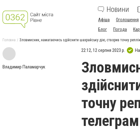
Новини
Афіша
Оголошення
Блог
Погода
Кар
Головна
Зловмисник, намагаючись здійснити шахрайську дію, створив точну реплі
22:12, 12 серпня 2023 р.
На
Зловмисн
Владимир Паламарчук
здійснит
точну ре
телеграм