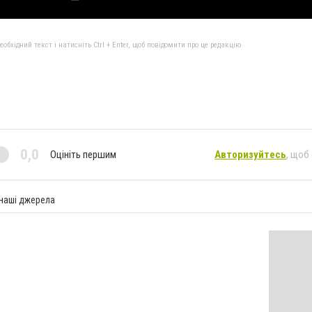
бхідний текст і натисніть Ctrl + Enter, щоб повідомити про це редакцію
0,0
Оцініть першим
Авторизуйтесь
, щоб
 наші джерела