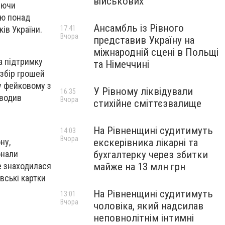
військових
яючи
єю понад
Ансамбль із Рівного
ів України.
17:41
Вчора
представив Україну на
міжнародній сцені в Польщі
а підтримку
та Німеччині
 збір грошей
у фейковому з
У Рівному ліквідували
16:35
иводив
Вчора
стихійне сміттєзвалище
На Рівненщині судитимуть
14:03
Вчора
екскерівника лікарні та
ну,
бухгалтерку через збитки
онали
майже на 13 млн грн
е знаходилася
вські картки
На Рівненщині судитимуть
13:01
Вчора
чоловіка, який надсилав
неповнолітнім інтимні
0