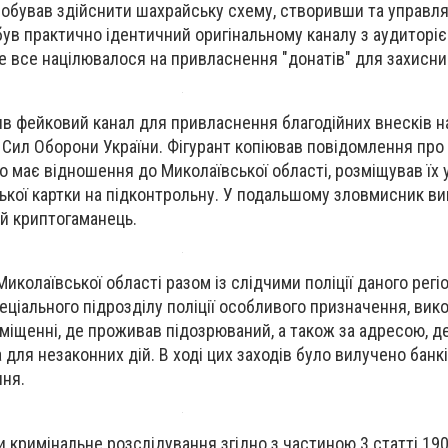
робував здійснити шахрайську схему, створивши та управл
був практично ідентичний оригінальному каналу з аудиторі
це все націлювалося на привласнення "донатів" для захисник
ив фейковий канал для привласнення благодійних внесків н
в Сил Оборони України. Фігурант копіював повідомлення про
що має відношення до Миколаївської області, розміщував їх 
ької картки на підконтрольну. У подальшому зловмисник в
й криптогаманець.
Миколаївської області разом із слідчими поліції даного регіо
ціального підрозділу поліції особливого призначення, вик
міщенні, де проживав підозрюваний, а також за адресою, д
 для незаконних дій. В ході цих заходів було вилучено банкі
ння.
 кримінальне розслідування згідно з частиною 3 статті 19