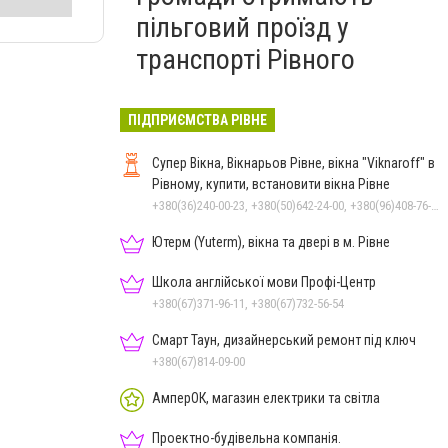
пільговий проїзд у
транспорті Рівного
ПІДПРИЄМСТВА РІВНЕ
Супер Вікна, Вікнарьов Рівне, вікна "Viknaroff" в
Рівному, купити, встановити вікна Рівне
+380(36)240-00-23, +380(50)642-24-00, +380(96)408-76-50, +380(98)705-00-23
Ютерм (Yuterm), вікна та двері в м. Рівне
Школа англійської мови Профі-Центр
+380(67)371-96-11, +380(67)732-56-54
Смарт Таун, дизайнерський ремонт під ключ
+380(67)814-09-00
АмперОК, магазин електрики та світла
Проектно-будівельна компанія.