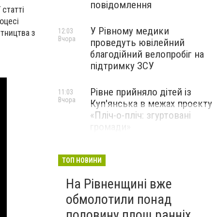
повідомлення
 статті
оцесі
У Рівному медики
12:03
ітництва з
Вчора
проведуть ювілейний
благодійний велопробіг на
підтримку ЗСУ
Рівне прийняло дітей із
11:03
Вчора
Куп'янська в межах проєкту
«Пліч-о-пліч: згуртовані
громади»
ТОП НОВИНИ
На Рівненщині вже
обмолотили понад
половину площ ранніх