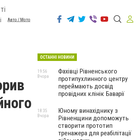
ті
ї
Авто / Мото
ОСТАННІ НОВИНИ
Фахівці Рівненського
19:56
Вчора
протипухлинного центру
орив
переймають досвід
провідних клінік Баварії
йного
Юному винахіднику з
18:35
Вчора
Рівненщини допоможуть
створити прототип
тренажера для реабілітації