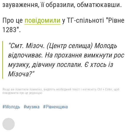
зауваження, її образили, обматюкавши.
Про це
повідомили
у ТГ-спільноті "Рівне
1283".
"Смт. Мізоч. (Центр селища) Молодь
відпочиває. На прохання вимкнути рос
музику, дівчину послали. Є хтось із
Мізоча?"
Якщо ви помітили помилку, виділіть необхідний текст і натисніть Ctrl + Enter, щоб
повідомити про це редакцію
#Молодь
#музика
#Рівненщина