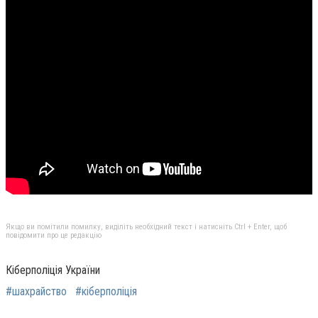
Якщо ви помітили помилку, виділіть необхідний текст і натисніть Ctrl + Enter, щоб
повідомити про це редакцію
Кіберполіція України
#шахрайство
#кіберполіція