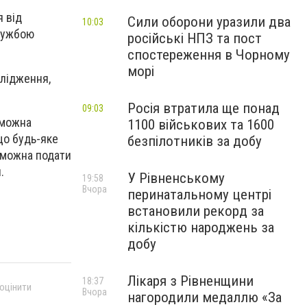
 від
Сили оборони уразили два
10:03
службою
російські НПЗ та пост
спостереження в Чорному
морі
слідження,
Росія втратила ще понад
09:03
 можна
1100 військових та 1600
що будь-яке
безпілотників за добу
у можна подати
.
У Рівненському
19:58
Вчора
перинатальному центрі
встановили рекорд за
кількістю народжень за
добу
Лікаря з Рівненщини
18:37
 оцінити
Вчора
нагородили медаллю «За