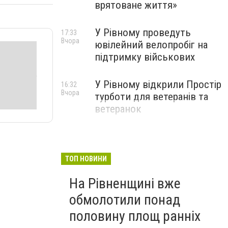
врятоване життя»
У Рівному проведуть
17:33
Вчора
ювілейний велопробіг на
підтримку військових
У Рівному відкрили Простір
16:32
Вчора
турботи для ветеранів та
ветеранок
ТОП НОВИНИ
На Рівненщині вже
обмолотили понад
половину площ ранніх