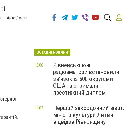
ті
ї
Авто / Мото
ОСТАННІ НОВИНИ
Рівненські юні
12:06
радіоаматори встановили
зв’язок із 500 округами
США та отримали
престижний диплом
ютерної
Перший закордонний візит:
11:02
міністр культури Литви
арантій,
відвідав Рівненщину