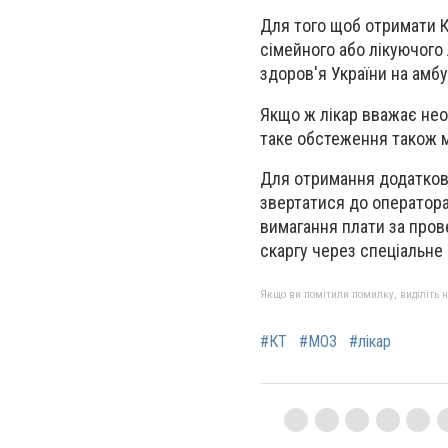
Для того щоб отримати К
сімейного або лікуючого
здоров'я України на амб
Якщо ж лікар вважає необ
таке обстеження також 
Для отримання додатково
звертатися до оператора
вимагання плати за пров
скаргу через спеціальне
Якщо ви помітили помилку, виділіть нео
#КТ
#МОЗ
#лікар