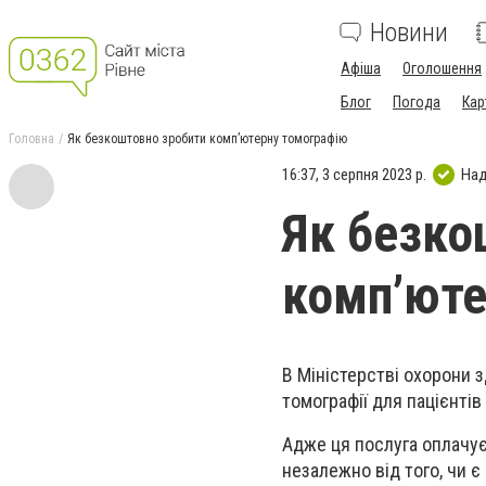
Новини
Афіша
Оголошення
Блог
Погода
Кар
Головна
Як безкоштовно зробити комп’ютерну томографію
16:37, 3 серпня 2023 р.
Над
Як безко
комп’юте
В Міністерстві охорони 
томографії для пацієнті
Адже ця послуга оплачує
незалежно від того, чи є