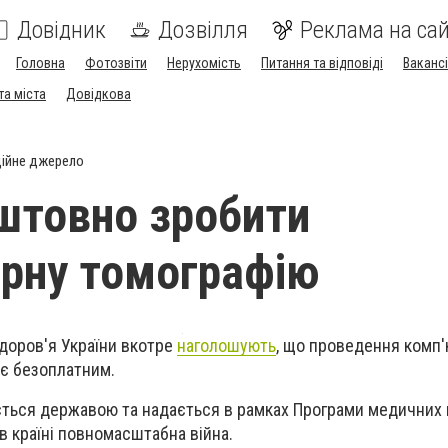
Довідник
Дозвілля
Реклама на сай
Головна
Фотозвіти
Нерухомість
Питання та відповіді
Вакансі
та міста
Довідкова
ійне джерело
штовно зробити
рну томографію
здоров'я України вкотре
наголошують
, що проведення комп'
в є безоплатним.
ться державою та надається в рамках Програми медичних г
 в країні повномасштабна війна.