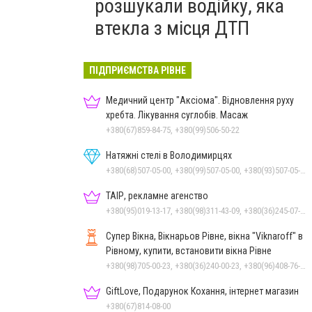
розшукали водійку, яка
втекла з місця ДТП
ПІДПРИЄМСТВА РІВНЕ
Медичний центр "Аксіома". Відновлення руху
хребта. Лікування суглобів. Масаж
+380(67)859-84-75, +380(99)506-50-22
Натяжні стелі в Володимирцях
+380(68)507-05-00, +380(99)507-05-00, +380(93)507-05-00
ТАІР, рекламне агенство
+380(95)019-13-17, +380(98)311-43-09, +380(36)245-07-05
Супер Вікна, Вікнарьов Рівне, вікна "Viknaroff" в
Рівному, купити, встановити вікна Рівне
+380(98)705-00-23, +380(36)240-00-23, +380(96)408-76-50, +380(50)642-24-00
GiftLove, Подарунок Кохання, інтернет магазин
+380(67)814-08-00