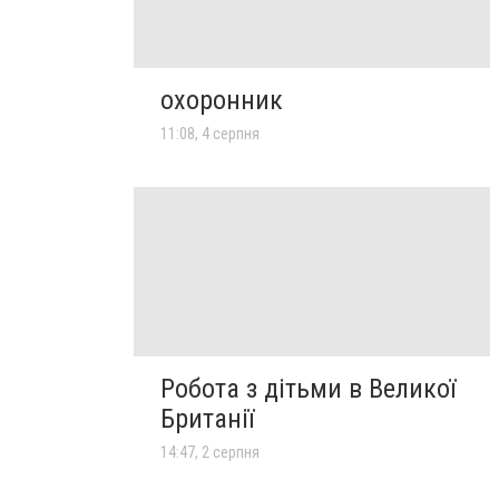
охоронник
11:08, 4 серпня
Робота з дітьми в Великої
Британії
14:47, 2 серпня