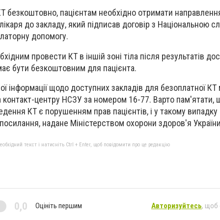
Т безкоштовно, пацієнтам необхідно отримати направлення
 лікаря до закладу, який підписав договір з Національною 
улаторну допомогу.
хідним провести КТ в іншій зоні тіла після результатів до
має бути безкоштовним для пацієнта.
ї інформації щодо доступних закладів для безоплатної КТ
 контакт-центру НСЗУ за номером 16-77. Варто пам'ятати, 
едення КТ є порушенням прав пацієнтів, і у такому випадк
 посилання, надане Міністерством охорони здоров'я України
бхідний текст і натисніть Ctrl + Enter, щоб повідомити про це редакцію
0,0
Оцініть першим
Авторизуйтесь
, щоб