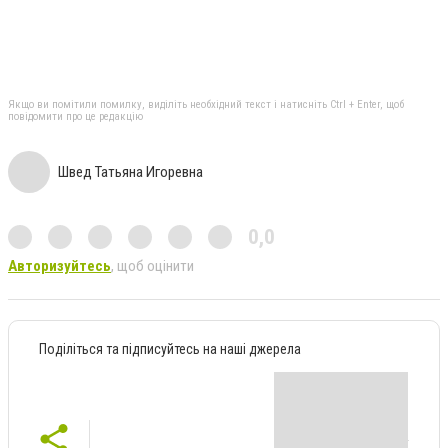
Якщо ви помітили помилку, виділіть необхідний текст і натисніть Ctrl + Enter, щоб
повідомити про це редакцію
Швед Татьяна Игоревна
0,0
Авторизуйтесь
, щоб оцінити
Поділіться та підписуйтесь на наші джерела