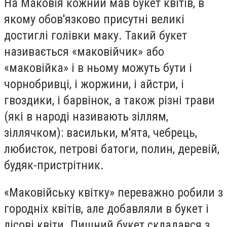
На Маковія кожний мав букет квітів, в
якому обов'язково присутні великі
достиглі голівки маку. Такий букет
називається «маковійчик» або
«маковійка» і в ньому можуть бути і
чорнобривці, і жоржини, і айстри, і
гвоздики, і барвінок, а також різні трави
(які в народі називають зіллям,
зіллячком): васильки, м'ята, чебрець,
любисток, петрові батоги, полин, деревій,
будяк-пристрітник.
«Маковійську квітку» переважно робили з
городніх квітів, але добавляли в букет і
лісові квіти. Пишний букет складався з