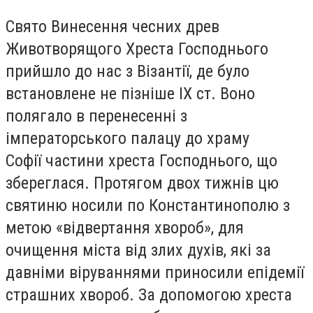
Свято Винесення чесних древ
Животворящого Хреста Господнього
прийшло до нас з Візантії, де було
встановлене не пізніше ІХ ст. Воно
полягало в перенесенні з
імператорського палацу до храму
Софії частини хреста Господнього, що
збереглася. Протягом двох тижнів цю
святиню носили по Константинополю з
метою «відвертання хвороб», для
очищення міста від злих духів, які за
давніми віруваннями приносили епідемії
страшних хвороб. За допомогою хреста