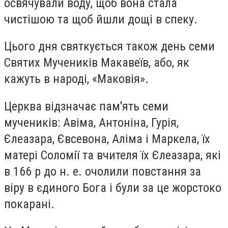
освячували воду, щоб вона стала
чистішою та щоб йшли дощі в спеку.
Цього дня святкується також день семи
Святих Мучеників Макавеїв, або, як
кажуть в народі, «Маковія».
Церква відзначає пам'ять семи
мучеників: Авіма, Антоніна, Гурія,
Єлеазара, Євсевона, Аліма і Маркела, їх
матері Соломії та вчителя їх Єлеазара, які
в 166 р до н. е. очолили повстання за
віру в єдиного Бога і були за це жорстоко
покарані.