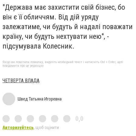
"Держава має захистити свій бізнес, бо
він є її обличчям. Від дій уряду
залежатиме, чи будуть й надалі поважати
країну, чи будуть нехтувати нею", -
підсумувала Колесник.
Якщо ви помітили помилку, виділіть необхідний текст і натисніть Ctrl + Enter, щоб
повідомити про це редакцію
ЧЕТВЕРТА ВЛАДА
Швед Татьяна Игоревна
0,0
Авторизуйтесь
, щоб оцінити