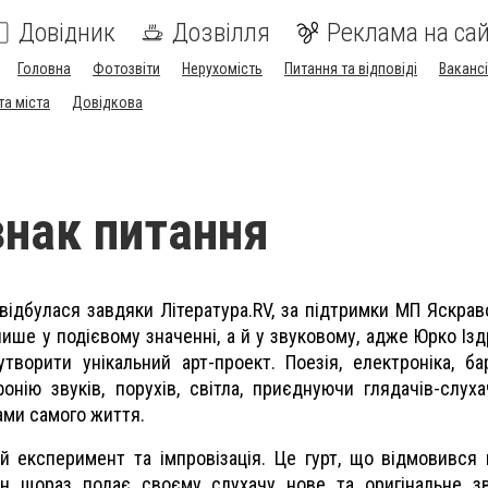
Довідник
Дозвілля
Реклама на сай
Головна
Фотозвіти
Нерухомість
Питання та відповіді
Вакансі
та міста
Довідкова
нак питання
 відбулася завдяки Література.
RV
,
за підтримки МП Яскраво
 лише у подієвому значенні, а й у звуковому, адже Юрко Ізд
утворити унікальний арт-проект
. П
оезі
я
, електронік
а,
бар
нію звуків, порухів, світла, приєднуючи глядачів-слуха
ами самого життя.
й експеримент та імпровізація. Це гурт, що відмовився 
він щораз подає своєму слухачу нове та оригінальне зв