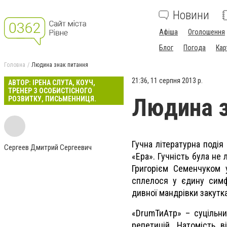
Новини
Афіша
Оголошення
Блог
Погода
Кар
Головна
Людина знак питання
21:36, 11 серпня 2013 р.
АВТОР: ІРЕНА СЛУТА, КОУЧ,
ТРЕНЕР З ОСОБИСТІСНОГО
Людина з
РОЗВИТКУ, ПИСЬМЕННИЦЯ.
Гучна літературна подія
Сергеев Дмитрий Сергеевич
«Ера». Гучність була не
Григорієм Семенчуком 
сплелося у єдину симфо
дивної мандрівки закутк
«DrumТиАтр» – суцільни
репетицій. Натомість 