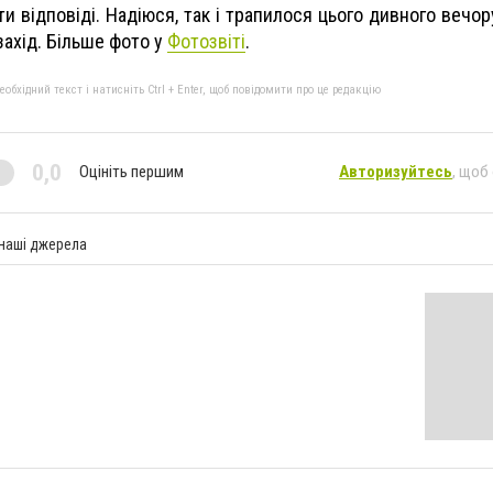
и відповіді. Надіюся, так і трапилося цього дивного вечо
захід. Більше фото у
Фотозвіті
.
бхідний текст і натисніть Ctrl + Enter, щоб повідомити про це редакцію
0,0
Оцініть першим
Авторизуйтесь
, щоб
 наші джерела