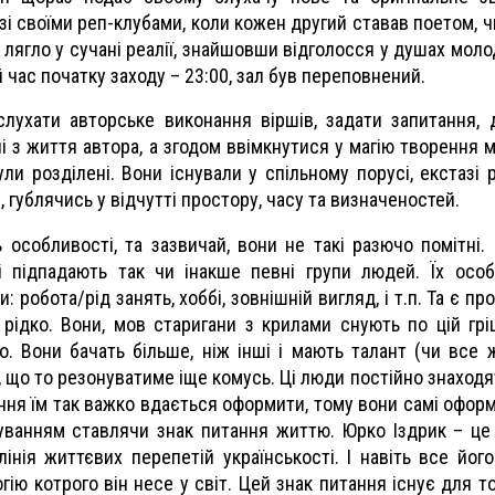
 зі своїми реп-клубами, коли кожен другий ставав поетом, 
 лягло у сучані реалії, знайшовши відголосся у душах молод
 час початку заходу – 23:00, зал був переповнений.
лухати авторське виконання віршів, задати запитання, 
ечі з життя автора, а згодом ввімкнутися у магію творення 
ли розділені. Вони існували у спільному порусі, екстазі р
, гублячись у відчутті простору, часу та визначеностей.
 особливості, та зазвичай, вони не такі разючо помітні. 
кі підпадають так чи інакше певні групи людей. Їх особ
робота/рід занять, хоббі, зовнішній вигляд, і т.п. Та є п
 рідко. Вони, мов старигани з крилами снують по цій грі
о. Вони бачать більше, ніж інші і мають талант (чи все 
, що то резонуватиме іще комусь. Ці люди постійно знаход
тання їм так важко вдається оформити, тому вони самі офо
нуванням ставлячи знак питання життю. Юрко Іздрик – це
лінія життєвих перепетій українськості. І навіть все йог
гію котрого він несе у світ. Цей знак питання існує для то