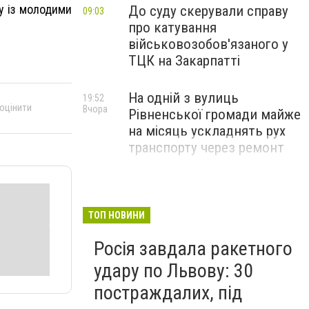
ру із молодими
До суду скерували справу
09:03
про катування
військовозобов'язаного у
ТЦК на Закарпатті
На одній з вулиць
19:52
 оцінити
Вчора
Рівненської громади майже
на місяць ускладнять рух
транспорту через ремонт
ТОП НОВИНИ
Росія завдала ракетного
удару по Львову: 30
постраждалих, під