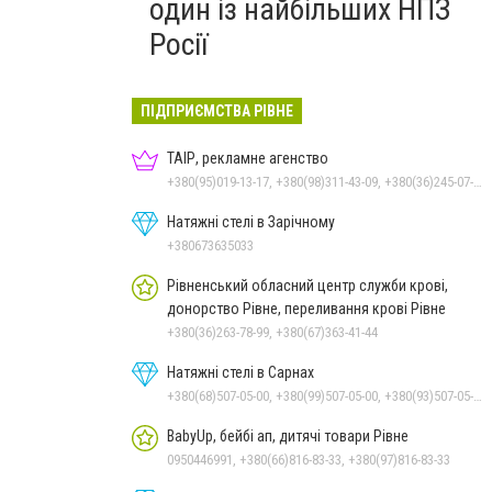
один із найбільших НПЗ
Росії
ПІДПРИЄМСТВА РІВНЕ
ТАІР, рекламне агенство
+380(95)019-13-17, +380(98)311-43-09, +380(36)245-07-05
Натяжні стелі в Зарічному
+380673635033
Рівненський обласний центр служби крові,
донорство Рівне, переливання крові Рівне
+380(36)263-78-99, +380(67)363-41-44
Натяжні стелі в Сарнах
+380(68)507-05-00, +380(99)507-05-00, +380(93)507-05-00
BabyUp, бейбі ап, дитячі товари Рівне
0950446991, +380(66)816-83-33, +380(97)816-83-33