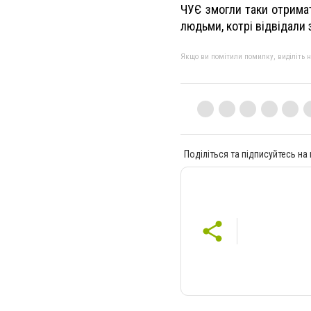
ЧУЄ змогли таки отримат
людьми, котрі відвідали 
Якщо ви помітили помилку, виділіть нео
Поділіться та підписуйтесь на