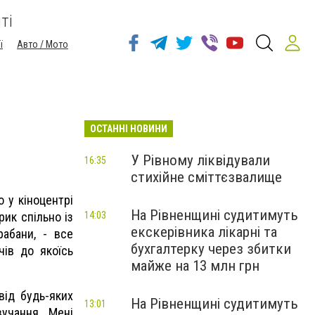
ті
ї
Авто / Мото
ОСТАННІ НОВИНИ
У Рівному ліквідували
16:35
стихійне сміттєзвалище
 у кіноцентрі
На Рівненщині судитимуть
рик с
пільно із
14:03
екскерівника лікарні та
аба
ни, - все
бухгалтерку через збитки
чів до якоїсь
майже на 13 млн грн
від будь-яких
На Рівненщині судитимуть
13:01
учання.
Мені