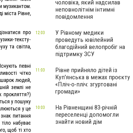
чоловіка, який надсилав
чи музикантом.
неповнолітнім інтимні
і міста Рівне,
повідомлення
У Рівному медики
дізнатися про
12:03
проведуть ювілейний
музики-тексту-
благодійний велопробіг на
уху та світла,
підтримку ЗСУ
Існують певні
Рівне прийняло дітей із
11:03
ливості чітко
Куп'янська в межах проєкту
рошарок людей,
«Пліч-о-пліч: згуртовані
шній землі не
громади»
ж прокляття?)
яться у пошуку
На Рівненщині 83-річній
10:03
рмлюються у це
переселенці допомогли
 знак питання
знайти новий дім
о тіло набуває
го, щоб ті хто