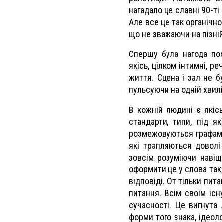
нагадало це славні 90-ті
Але все це так органічно
що не зважаючи на пізній
Спершу була нагода пос
якісь, цілком інтимні, р
життя. Сцена і зал не бу
пульсуючи на одній хвилі
В кожній людині є якісь
стандарти, типи, під я
розмежовуються графами: 
які трапляються доволі
зовсім розуміючи навіщ
оформити це у слова так
відповіді. От тільки пи
питання. Всім своїм іс
сучасності. Це вигнута 
форми того знака, ідеоло