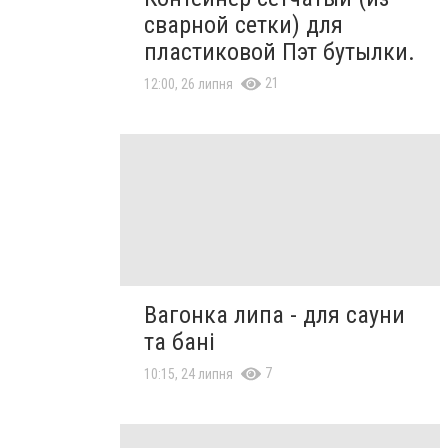
сварной сетки) для
пластиковой Пэт бутылки.
21
12:00, 26 липня
Вагонка липа - для сауни
та бані
7
10:15, 24 липня