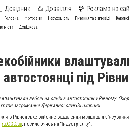
Довідник
Дозвілля
Реклама на сай
Головна
Фотозвіти
Нерухомість
Питання та відповіді
Вакансі
та міста
Довідкова
лекобійники влаштувал
 автостоянці під Рівн
 влаштували дебош на одній з автостоянок у Рівному. Охо
 групи затримання Державної служби охорони
.
ли в Рівненське районне відділення міліції для з'ясуванн
в
ru.OGO.ua
, посилаючись на "Індустріалку".