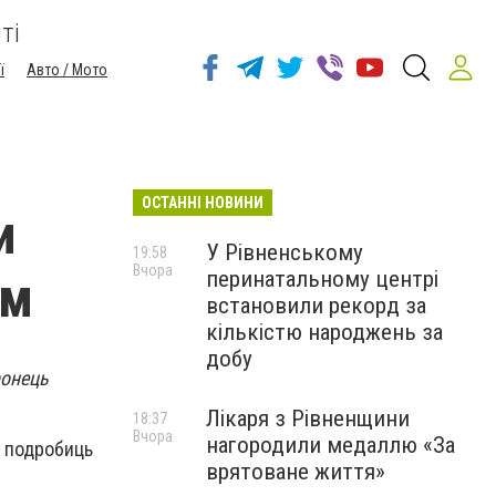
ті
ї
Авто / Мото
ОСТАННІ НОВИНИ
и
У Рівненському
19:58
Вчора
перинатальному центрі
им
встановили рекорд за
кількістю народжень за
добу
ронець
Лікаря з Рівненщини
18:37
Вчора
нагородили медаллю «За
я подробиць
врятоване життя»