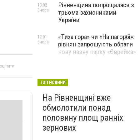
Рівненщина попрощалася з
13:02
Вчора
трьома захисниками
України
«Тиха гора» чи «На пагорбі»:
12:01
Вчора
рівнян запрошують обрати
нову назву парку «Єврейка»
 оцінити
ТОП НОВИНИ
На Рівненщині вже
обмолотили понад
половину площ ранніх
зернових