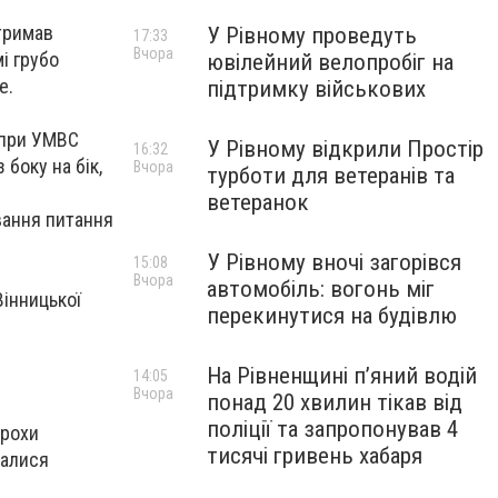
тримав
У Рівному проведуть
17:33
Вчора
і грубо
ювілейний велопробіг на
е.
підтримку військових
 при УМВС
У Рівному відкрили Простір
16:32
 боку на бік,
Вчора
турботи для ветеранів та
ветеранок
ування питання
У Рівному вночі загорівся
15:08
Вчора
автомобіль: вогонь міг
Вінницької
перекинутися на будівлю
На Рівненщині п’яний водій
14:05
Вчора
понад 20 хвилин тікав від
поліції та запропонував 4
трохи
тисячі гривень хабаря
жалися