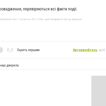
ровадження, перевіряються всі факти події.
бхідний текст і натисніть Ctrl + Enter, щоб повідомити про це редакцію
0,0
Оцініть першим
Авторизуйтесь
, щоб
 наші джерела