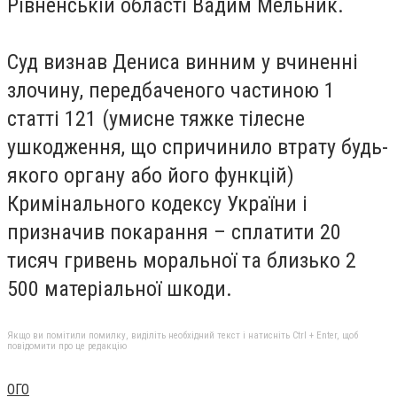
Рівненській області Вадим Мельник.
Суд визнав Дениса винним у вчиненні
злочину, передбаченого частиною 1
статті 121 (умисне тяжке тілесне
ушкодження, що спричинило втрату будь-
якого органу або його функцій)
Кримінального кодексу України і
призначив покарання – сплатити 20
тисяч гривень моральної та близько 2
500 матеріальної шкоди.
Якщо ви помітили помилку, виділіть необхідний текст і натисніть Ctrl + Enter, щоб
повідомити про це редакцію
ОГО