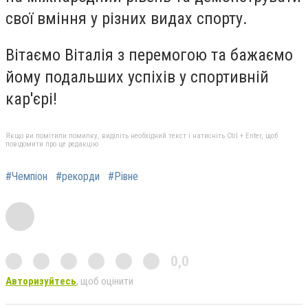
свої вміння у різних видах спорту.
Вітаємо Віталія з перемогою та бажаємо
йому подальших успіхів у спортивній
кар'єрі!
Якщо ви помітили помилку, виділіть необхідний текст і натисніть Ctrl + Enter, щоб
повідомити про це редакцію
#Чемпіон
#рекорди
#Рівне
0,0
Авторизуйтесь
, щоб оцінити