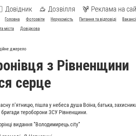
Довідник
Дозвілля
Реклама на сай
Головна
Фотозвіти
Нерухомість
Питання та відповіді
Вакансі
та міста
Довідкова
дійне джерело
ронівця з Рівненщини
ся серце
сну п'ятницю, пішла у небеса душа Воїна, батька, захисник
 бригади тероборони ЗСУ Рівненщини.
орінці видання "Володимирець.сіty"