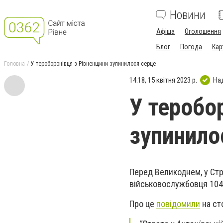
Новини
Афіша
Оголошення
Блог
Погода
Кар
Головна
У тероборонівця з Рівненщини зупинилося серце
14:18, 15 квітня 2023 р.
На
У теробо
зупинило
Перед Великоднем, у Стра
військовослужбовця 104
Про це
повідомили
на ст