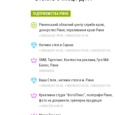
ПІДПРИЄМСТВА РІВНЕ
Рівненський обласний центр служби крові,
донорство Рівне, переливання крові Рівне
+380(36)263-78-99, +380(67)363-41-44
Натяжні стелі в Сарнах
+380(68)507-05-00, +380(99)507-05-00, +380(93)507-05-00
SMM, Таргетинг, Контекстна реклама, Гугл Мій
Бізнес, Рівне
0680000362
Ваша Стеля , натяжні стелі в м. Рівне
+380(68)507-05-00, +380(99)507-05-00, +380(93)507-05-00
Креативна студія "ФотоПлюс", поліграфія Рівне,
фото на документи, сувенірна продукція
+380(67)814-08-00