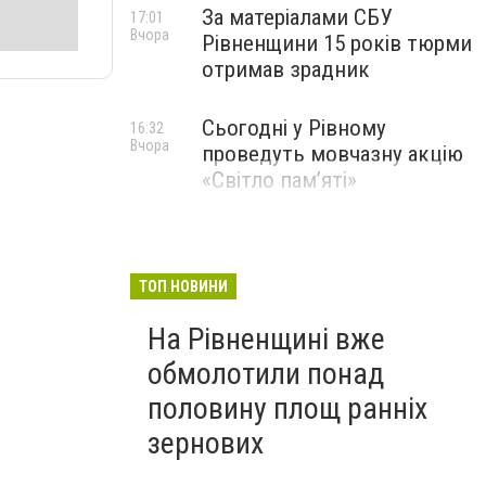
За матеріалами СБУ
17:01
Вчора
Рівненщини 15 років тюрми
отримав зрадник
Сьогодні у Рівному
16:32
Вчора
проведуть мовчазну акцію
«Світло пам’яті»
ТОП НОВИНИ
На Рівненщині вже
обмолотили понад
половину площ ранніх
зернових