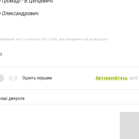
й громаді - В.Цепцевичі.
 Олександрович
бхідний текст і натисніть Ctrl + Enter, щоб повідомити про це редакцію
а
0,0
Оцініть першим
Авторизуйтесь
, щоб
 наші джерела