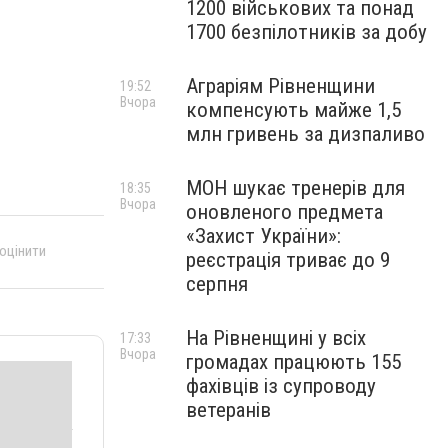
1200 військових та понад
1700 безпілотників за добу
Аграріям Рівненщини
19:52
Вчора
компенсують майже 1,5
млн гривень за дизпаливо
МОН шукає тренерів для
18:35
Вчора
оновленого предмета
«Захист України»:
 оцінити
реєстрація триває до 9
серпня
На Рівненщині у всіх
17:33
Вчора
громадах працюють 155
фахівців із супроводу
ветеранів