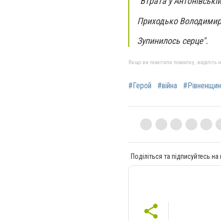
"Втрата у Антонівські
Приходько Володимир
Зупинилось серце".
Якщо ви помітили помилку, виділіть нео
#Герой
#війна
#Рівненщин
Поділіться та підписуйтесь на