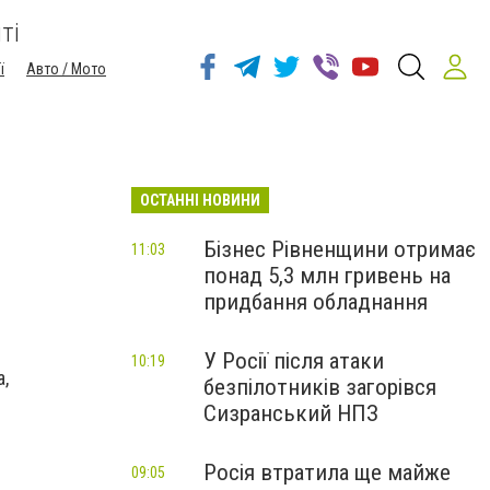
ті
ї
Авто / Мото
ОСТАННІ НОВИНИ
Бізнес Рівненщини отримає
11:03
понад 5,3 млн гривень на
придбання обладнання
У Росії після атаки
10:19
а,
безпілотників загорівся
Сизранський НПЗ
Росія втратила ще майже
09:05