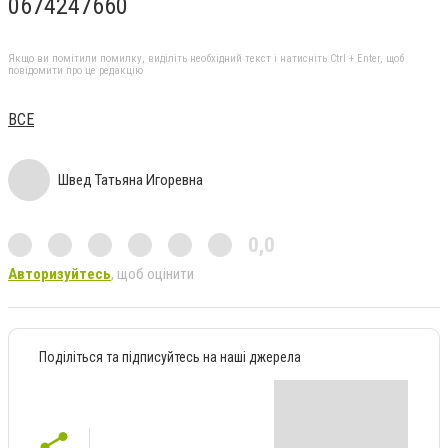
0674247660
Якщо ви помітили помилку, виділіть необхідний текст і натисніть Ctrl + Enter, щоб
повідомити про це редакцію
ВСЕ
Швед Татьяна Игоревна
0,0
Авторизуйтесь
, щоб оцінити
Поділіться та підписуйтесь на наші джерела