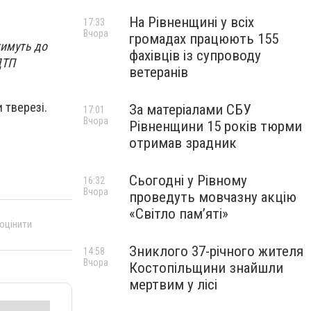
На Рівненщині у всіх
17:33
Вчора
громадах працюють 155
тимуть до
фахівців із супроводу
ДТП
ветеранів
 тверезі.
За матеріалами СБУ
17:01
Вчора
Рівненщини 15 років тюрми
отримав зрадник
Сьогодні у Рівному
16:32
Вчора
проведуть мовчазну акцію
«Світло пам’яті»
 оцінити
Зниклого 37-річного жителя
14:58
Вчора
Костопільщини знайшли
мертвим у лісі