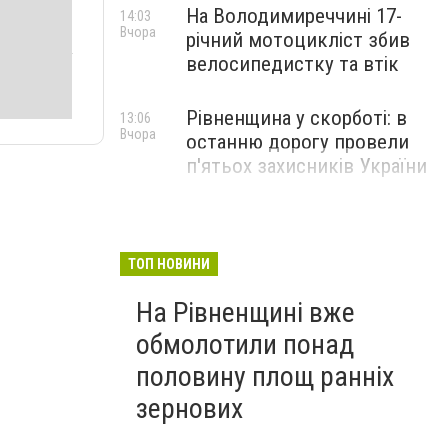
На Володимиреччині 17-
14:03
Вчора
річний мотоцикліст збив
велосипедистку та втік
Рівненщина у скорботі: в
13:06
Вчора
останню дорогу провели
п'ятьох захисників України
ТОП НОВИНИ
На Рівненщині вже
обмолотили понад
половину площ ранніх
зернових