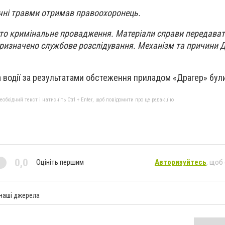
чні травми отримав правоохоронець.
то кримінальне провадження. Матеріали справи передава
 призначено службове розслідування. Механізм та причини 
 водії за результатами обстеження приладом «Драгер» були
бхідний текст і натисніть Ctrl + Enter, щоб повідомити про це редакцію
0,0
Оцініть першим
Авторизуйтесь
, щоб
 наші джерела