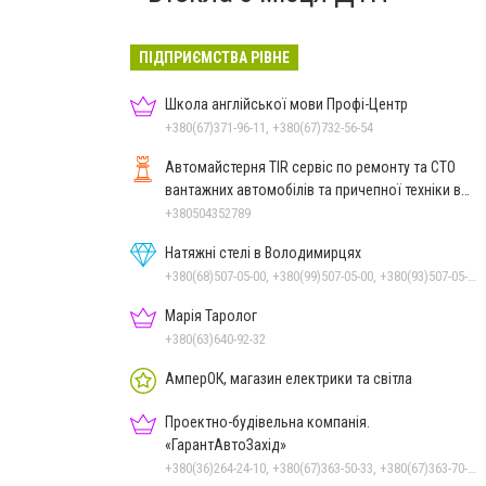
ПІДПРИЄМСТВА РІВНЕ
Школа англійської мови Профі-Центр
+380(67)371-96-11, +380(67)732-56-54
Автомайстерня TIR сервіс по ремонту та СТО
вантажних автомобілів та причепної техніки в
Рівному
+380504352789
Натяжні стелі в Володимирцях
+380(68)507-05-00, +380(99)507-05-00, +380(93)507-05-00
Марія Таролог
+380(63)640-92-32
АмперОК, магазин електрики та світла
Проектно-будівельна компанія.
«ГарантАвтоЗахід»
+380(36)264-24-10, +380(67)363-50-33, +380(67)363-70-50