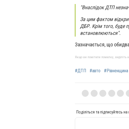
"Внаслідок ДТП незна
За цим фактом відкри
ДБР. Крім того, буде
встановлюються".
Зазначається, що обидва
Якщо ви помітили помилку, виділіть нео
#ДТП
#авто
#Рівненщина
Поділіться та підписуйтесь на