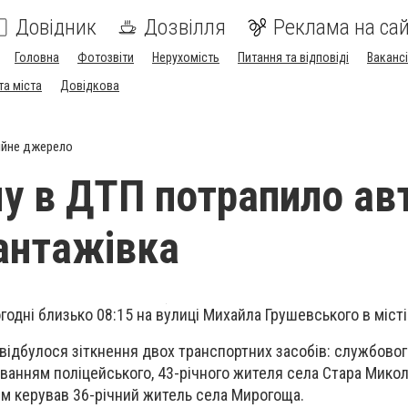
Довідник
Дозвілля
Реклама на сай
Головна
Фотозвіти
Нерухомість
Питання та відповіді
Вакансі
та міста
Довідкова
ійне джерело
у в ДТП потрапило ав
антажівка
годні близько 08:15 на вулиці Михайла Грушевського в місті
відбулося зіткнення двох транспортних засобів: службовог
уванням поліцейського, 43-річного жителя села Стара Миколї
им керував 36-річний житель села Мирогоща.