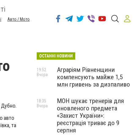
ті
ї
Авто / Мото
ОСТАННІ НОВИНИ
то
Аграріям Рівненщини
19:52
Вчора
компенсують майже 1,5
млн гривень за дизпаливо
МОН шукає тренерів для
18:35
 Дубно.
Вчора
оновленого предмета
«Захист України»:
о авто
реєстрація триває до 9
вка, та
серпня