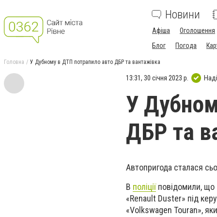
Новини
Афіша
Оголошення
Блог
Погода
Кар
Головна
У Дубному в ДТП потрапило авто ДБР та вантажівка
13:31, 30 січня 2023 р.
Над
У Дубном
ДБР та в
Автопригода сталася сьо
В
поліції
повідомили, що 
«Renault Duster» під кер
«Volkswagen Touran», як