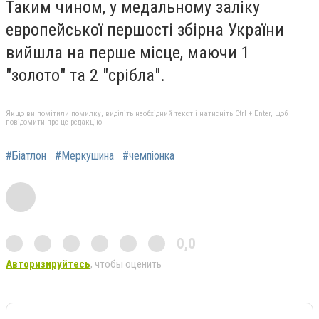
Таким чином, у медальному заліку
европейської першості збірна України
вийшла на перше місце, маючи 1
"золото" та 2 "срібла".
Якщо ви помітили помилку, виділіть необхідний текст і натисніть Ctrl + Enter, щоб
повідомити про це редакцію
#Біатлон
#Меркушина
#чемпіонка
0,0
Авторизируйтесь
, чтобы оценить