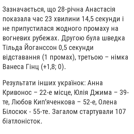
Зазначається, що 28-річна Анастасія
показала час 23 хвилини 14,5 секунди і
не припустилася жодного промаху на
вогневих рубежах. Другою була шведка
Тільда Йоганссон 0,5 секунди
відставання (1 промах), третьою – німка
Ванеса Гінц (+1,8; 0).
Результати інших українок: Анна
Кривонос – 22-е місце, Юлія Джима – 39-
те, Любов Кип'яченкова – 52-е, Олена
Білосюк - 55-те. Загалом стартували 107
біатлоністок.