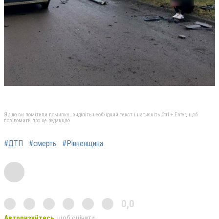
Якщо ви помітили помилку, виділіть необхідний текст і натисніть Ctrl + Enter, щоб
повідомити про це редакцію
#ДТП
#смерть
#Рівненщина
0,0
Авторизуйтесь
, щоб оцінити