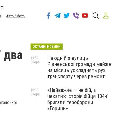
ті
ї
Авто / Мото
ОСТАННІ НОВИНИ
" два
На одній з вулиць
19:52
Вчора
Рівненської громади майже
на місяць ускладнять рух
транспорту через ремонт
«Найважче — не бій, а
18:36
Вчора
чекати»: історія бійця 104-ї
бригади тероборони
уганської
«Горинь»