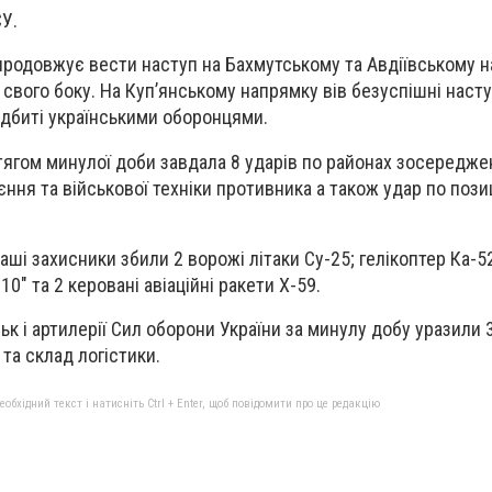
У.
продовжує вести наступ на Бахмутському та Авдіївському н
 свого боку. На Куп’янському напрямку вів безуспішні наступа
ідбиті українськими оборонцями.
тягом минулої доби завдала 8 ударів по районах зосередже
ння та військової техніки противника а також удар по позиц
ші захисники збили 2 ворожі літаки Су-25; гелікоптер Ка-5
0" та 2 керовані авіаційні ракети Х-59.
ьк і артилерії Сил оборони України за минулу добу уразили 
та склад логістики.
бхідний текст і натисніть Ctrl + Enter, щоб повідомити про це редакцію