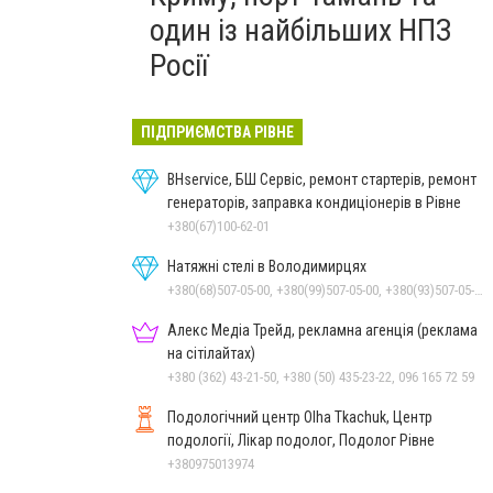
один із найбільших НПЗ
Росії
ПІДПРИЄМСТВА РІВНЕ
BHservice, БШ Сервіс, ремонт стартерів, ремонт
генераторів, заправка кондиціонерів в Рівне
+380(67)100-62-01
Натяжні стелі в Володимирцях
+380(68)507-05-00, +380(99)507-05-00, +380(93)507-05-00
Алекс Медіа Трейд, рекламна агенція (реклама
на сітілайтах)
+380 (362) 43-21-50, +380 (50) 435-23-22, 096 165 72 59
Подологічний центр Olha Tkachuk, Центр
подології, Лікар подолог, Подолог Рівне
+380975013974