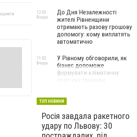
До Дня Незалежності
12:05
 оцінити
Вчора
жителі Рівненщини
отримають разову грошову
допомогу: кому виплатять
автоматично
У Рівному обговорили, як
11:02
Вчора
бізнес допоможе
формувати кліматичну
політику громади
ТОП НОВИНИ
Росія завдала ракетного
удару по Львову: 30
постраждалих, під