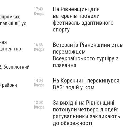
На Рівненщині для
17:40
Вчора
ветеранів провели
апрямках,
фестиваль адаптивного
льні дії, усі
спорту
ння
Ветеран із Рівненщини став
16:36
ії зенітно-
Вчора
переможцем
Всеукраїнського турніру з
плавання
2; безпілотний
На Кореччині перекинувся
14:04
3 райони
Вчора
ВАЗ: водій у комі
За вихідні на Рівненщині
13:03
Вчора
потонули четверо людей:
рятувальники закликають
до обережності