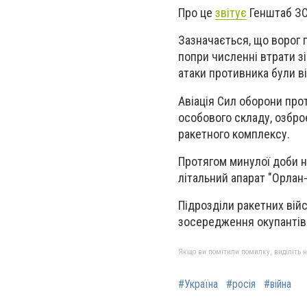
Про це
звітує
Генштаб ЗС
Зазначається, що ворог 
попри численні втрати зі
атаки противника були в
Авіація Сил оборони про
особового складу, озброє
ракетного комплексу.
Протягом минулої доби на
літальний апарат "Орлан-1
Підрозділи ракетних війс
зосередження окупантів 
Якщо ви помітили помилку, виділіть нео
#Україна
#росія
#війна