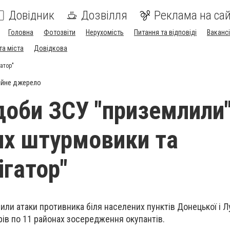
Довідник
Дозвілля
Реклама на сай
Головна
Фотозвіти
Нерухомість
Питання та відповіді
Вакансі
та міста
Довідкова
атор"
ійне джерело
доби ЗСУ "приземлили
их штурмовики та
ігатор"
или атаки противника біля населених пунктів Донецької і Л
рів по 11 районах зосередження окупантів.