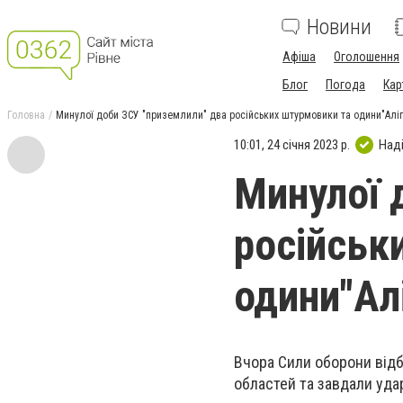
Новини
Афіша
Оголошення
Блог
Погода
Кар
Головна
Минулої доби ЗСУ "приземлили" два російських штурмовики та одини"Аліг
10:01, 24 січня 2023 р.
Над
Минулої 
російськ
одини"Ал
Вчора Сили оборони відб
областей та завдали уда