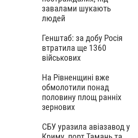
завалами шукають
людей
Генштаб: за добу Росія
втратила ще 1360
військових
На Рівненщині вже
обмолотили понад
половину площ ранніх
зернових
СБУ уразила авіазавод у
Криму, порт Тамань та