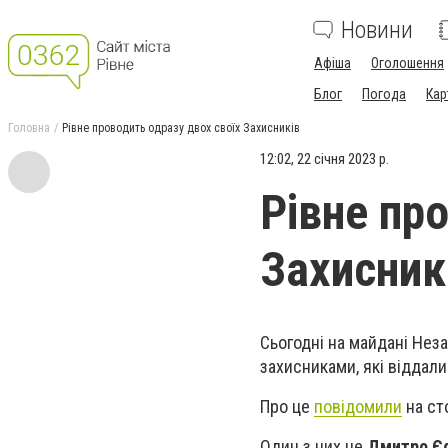
Новини
Афіша
Оголошення
Блог
Погода
Кар
Головна
Рівне проводить одразу двох своїх Захисників
12:02, 22 січня 2023 р.
Рівне пр
Захисник
Сьогодні на майдані Нез
захисниками, які віддал
Про це
повідомили
на сто
Один з них це
Дмитро Є