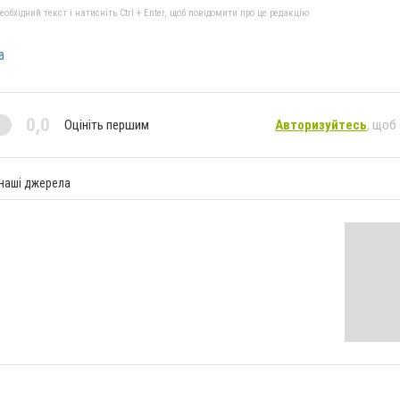
бхідний текст і натисніть Ctrl + Enter, щоб повідомити про це редакцію
а
0,0
Оцініть першим
Авторизуйтесь
, щоб
 наші джерела