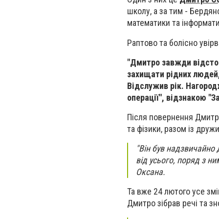
школу, а за тим - Бердя
математики та інформатик
Раптово та болісно увірва
"Дмитро завжди відсто
захищати рідних людей,
Відслужив рік. Нагород
операції", відзнакою "З
Після повернення Дмитр
та фізики, разом із дру
"Він був надзвичайно 
від усього, поряд з н
Оксана.
Та вже 24 лютого усе змі
Дмитро зібрав речі та зн