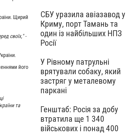
СБУ уразила авіазавод у
країни. Щирий
Криму, порт Тамань та
один із найбільших НПЗ
ед своїх," -
Росії
країни.
У Рівному патрульні
неннями його
врятували собаку, який
застряг у металевому
паркані
ці
країни та
Генштаб: Росія за добу
втратила ще 1 340
військових і понад 400