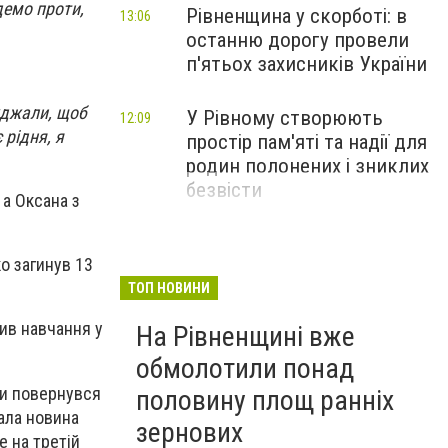
демо проти,
Рівненщина у скорботі: в
13:06
останню дорогу провели
п'ятьох захисників України
жджали, щоб
У Рівному створюють
12:09
 рідня, я
простір пам'яті та надії для
родин полонених і зниклих
безвісти
 а Оксана з
ко загинув 13
ТОП НОВИНИ
жив навчання у
На Рівненщині вже
обмолотили понад
ли повернувся
половину площ ранніх
тала новина
зернових
е на третій