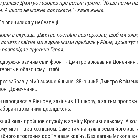
, і раніше Дмитро говорив про росіян прямо: "Якщо не ми пі
. А цього не можна допускати," - каже жінка.
м'я опинилися у небезпеці.
жили в окупації. Дмитро постійно повторював, щоб ми виї
початку квітня ми з донечками приїхали у Рівне, адже тут є
 - розповідає дружина Героя.
подружжя зайняв свій фронт - Дмитро воював на Донеччині,
нтерить в обласному штабі.
орог забрав у сім'ї значно більше. 38-річний Дмитро Єфімен
оні Донеччини...
ін народився у Рівному, закінчив 11 школу, а за тим продов
лаборанта хімічних досліджень.
вний юнак пройшов службу в армії у Кропивницькому. А ко
му місті та за кордоном. Саме там на чужій землі його зас
бного вторгення росії у нашу країну. Без вагань Микола вж