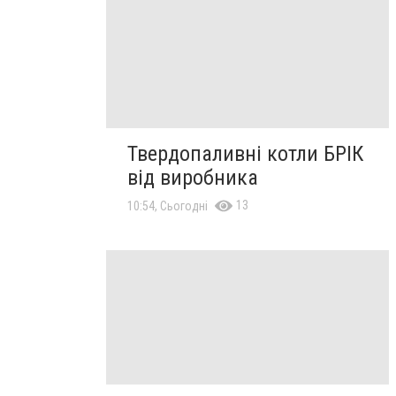
Твердопаливні котли БРІК
від виробника
13
10:54, Сьогодні