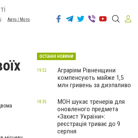
ті
ї
Авто / Мото
ОСТАННІ НОВИНИ
воїх
Аграріям Рівненщини
19:52
компенсують майже 1,5
млн гривень за дизпаливо
МОН шукає тренерів для
18:35
двома
оновленого предмета
«Захист України»:
реєстрація триває до 9
серпня
ив місцеву