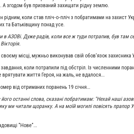
 А згодом був призваний захищати рідну землю.
 він рідним, коли став пліч-о-пліч з побратимами на захист У
их та Батьківщину понад усе.
и в АЗОВі. Дуже радів, коли все ж туди потрапив, був там сер
Вікторія.
 своєму місці, мужньо виконував свій обов'язок захисника У
 завдання, коли потрапили під обстріл. Із численними пора
 врятувати життя Героя, на жаль, не вдалося...
омер від отриманих поранень 19 січня...
 його останні слова, сказані побратимам: "Нехай наші азов
ку ми читали щоранку. А на моїй могилі повісять прапор У
довищі "Нове"...