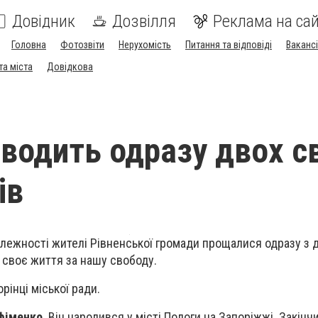
Довідник
Дозвілля
Реклама на сай
Головна
Фотозвіти
Нерухомість
Питання та відповіді
Вакансі
та міста
Довідкова
оводить одразу двох с
ів
алежності жителі Рівненської громади прощалися одразу з 
и своє життя за нашу свободу.
рінці міської ради.
фіменко
. Він народився у місті Пологи на Запоріжжі. Закінч