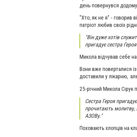
день повернувся додому.
"Хто, як не я" - говорив
патріот любив своїх рідн
"Він дуже хотів служит
пригадує сестра Героя 
Микола відчував себе на
Вони вже поверталися із
доставили у лікарню, але
25-річний Микола Сірук п
Сестра Героя пригадує
прочитають молитву, я
АЗОВу."
Поховають хлопців на кла