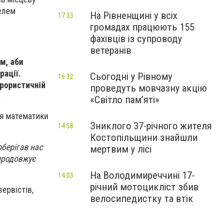
елем
На Рівненщині у всіх
17:33
громадах працюють 155
фахівців із супроводу
ветеранів
м, аби
рації.
Сьогодні у Рівному
16:32
ерористичній
проведуть мовчазну акцію
.
«Світло пам’яті»
ля математики
Зниклого 37-річного жителя
14:58
Костопільщини знайшли
оберігав нас
мертвим у лісі
 продовжує
На Володимиреччині 17-
14:03
річний мотоцикліст збив
ервістів,
велосипедистку та втік