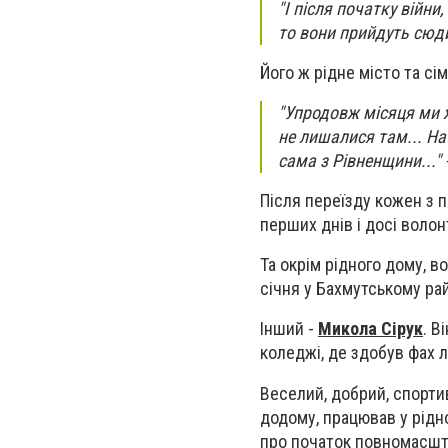
"І після початку війни
то вони прийдуть сюди
Його ж рідне місто та сі
"Упродовж місяця ми 
не лишалися там... На 
сама з Рівненщини..."
Після переїзду кожен з 
перших днів і досі воло
Та окрім рідного дому, в
січня у Бахмутському рай
Інший -
Микола Сірук
. В
коледжі, де здобув фах 
Веселий, добрий, спорти
додому, працював у рідно
про початок повномасшта