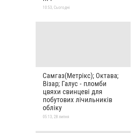
10:53, Сьогодні
Самгаз(Метрікс); Октава;
Візар; Галус - пломби
цвяхи свинцеві для
побутових лічильників
обліку
05:13, 28 липня