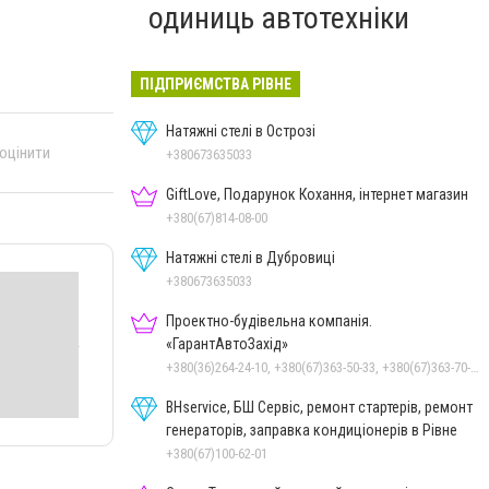
одиниць автотехніки
ПІДПРИЄМСТВА РІВНЕ
Натяжні стелі в Острозі
 оцінити
+380673635033
GiftLove, Подарунок Кохання, інтернет магазин
+380(67)814-08-00
Натяжні стелі в Дубровиці
+380673635033
Проектно-будівельна компанія.
«ГарантАвтоЗахід»
+380(36)264-24-10, +380(67)363-50-33, +380(67)363-70-50
BHservice, БШ Сервіс, ремонт стартерів, ремонт
генераторів, заправка кондиціонерів в Рівне
+380(67)100-62-01