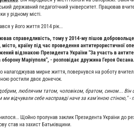
нський державний педагогічний університет. Працював вчит
и у рідному місті.
вся у його життя 2014 рік...
ював справедливість, тому у 2014-му пішов добровольце
 місто, країну під час проведення антитерористичної опе
жений відзнакою Президента України "За участь в антит
а оборону Маріуполя", - розповідає дружина Героя Оксана
о налагоджував мирне життя, повернувся на роботу вчите
жиною ростили двох донечок.
добрим, люблячим татом, чоловіком, братом, сином... Він 
им ми відчували себе насправді наче за кам'яною стіною," -
нилося... Щойно пролунав заклик Президента України до рез
ову став на захист Батьківщини.