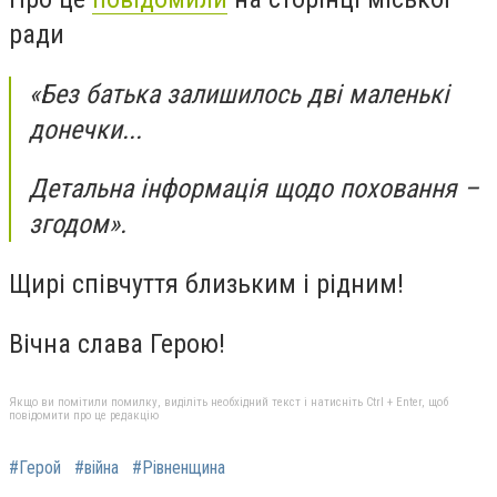
ради
«Без батька залишилось дві маленькі
донечки...
Детальна інформація щодо поховання –
згодом».
Щирі співчуття близьким і рідним!
Вічна слава Герою!
Якщо ви помітили помилку, виділіть необхідний текст і натисніть Ctrl + Enter, щоб
повідомити про це редакцію
#Герой
#війна
#Рівненщина