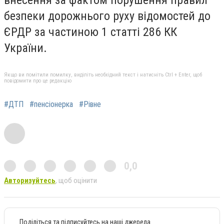
безпеки дорожнього руху відомостей до
ЄРДР за частиною 1 статті 286 КК
України.
Якщо ви помітили помилку, виділіть необхідний текст і натисніть Ctrl + Enter, щоб
повідомити про це редакцію
#ДТП
#пенсіонерка
#Рівне
0,0
Авторизуйтесь
, щоб оцінити
Поділіться та підписуйтесь на наші джерела