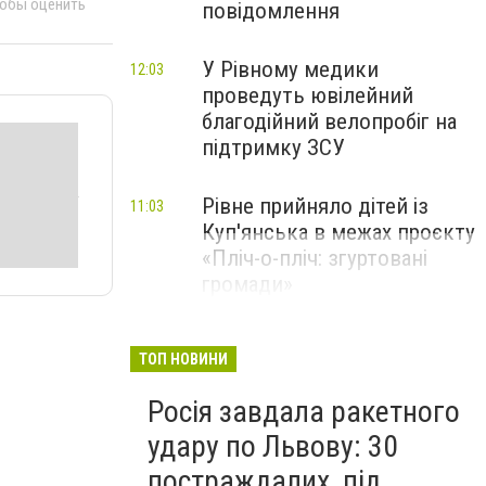
тобы оценить
повідомлення
У Рівному медики
12:03
проведуть ювілейний
благодійний велопробіг на
підтримку ЗСУ
Рівне прийняло дітей із
11:03
Куп'янська в межах проєкту
«Пліч-о-пліч: згуртовані
громади»
ТОП НОВИНИ
Росія завдала ракетного
удару по Львову: 30
постраждалих, під