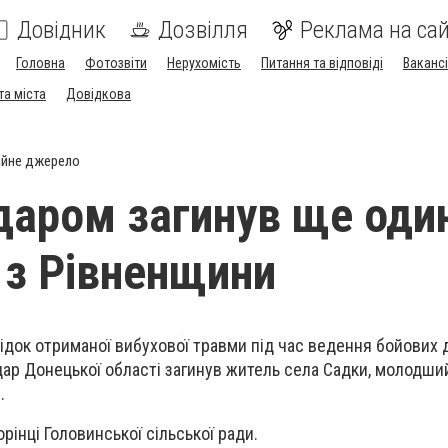
Довідник
Дозвілля
Реклама на сай
Головна
Фотозвіти
Нерухомість
Питання та відповіді
Вакансі
та міста
Довідкова
ійне джерело
даром загинув ще оди
 з Рівненщини
ідок отриманої вибухової травми під час ведення бойових д
ар Донецької області загинув житель села Садки, молодши
.
рінці Головинської сільської ради.