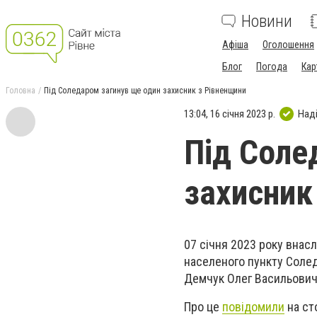
Новини
Афіша
Оголошення
Блог
Погода
Кар
Головна
Під Соледаром загинув ще один захисник з Рівненщини
13:04, 16 січня 2023 р.
Над
Під Соле
захисник
07 січня 2023 року внасл
населеного пункту Солед
Демчук Олег Васильович
Про це
повідомили
на сто