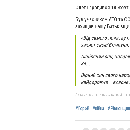
Олег народився 18 жовтн
Був учасником АТО та ОО
захищав нашу Батьківщин
«Від самого початку п
захист своєї Вітчизни.
Люблячий син, чолові
34...
Вірний син свого народ
найдорожче – власне
Якщо ви помітили помилку, виділіть нео
#Герой
#війна
#Рівненщин