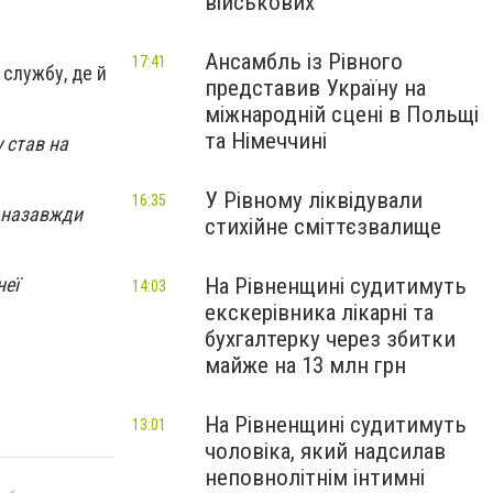
військових
Ансамбль із Рівного
17:41
 службу, де й
представив Україну на
міжнародній сцені в Польщі
та Німеччині
 став на
У Рівному ліквідували
16:35
у назавжди
стихійне сміттєзвалище
На Рівненщині судитимуть
неї
14:03
екскерівника лікарні та
бухгалтерку через збитки
майже на 13 млн грн
На Рівненщині судитимуть
13:01
чоловіка, який надсилав
неповнолітнім інтимні