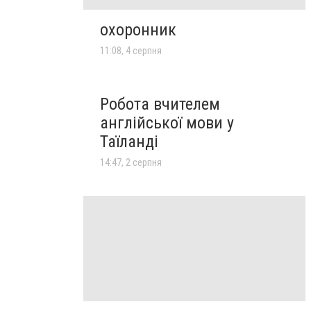
охоронник
11:08, 4 серпня
Робота вчителем
англійської мови у
Таїланді
14:47, 2 серпня