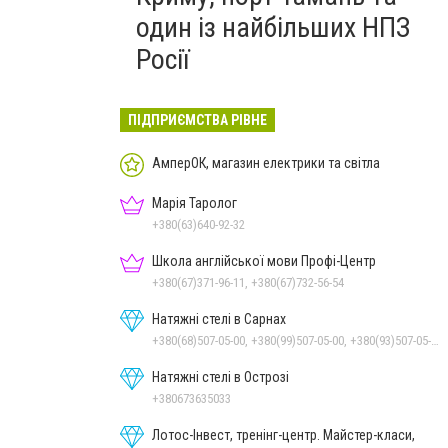
один із найбільших НПЗ
Росії
ПІДПРИЄМСТВА РІВНЕ
АмперОК, магазин електрики та світла
Марія Таролог
+380(63)640-92-32
Школа англійської мови Профі-Центр
+380(67)371-96-11, +380(67)732-56-54
Натяжні стелі в Сарнах
+380(68)507-05-00, +380(99)507-05-00, +380(93)507-05-00
Натяжні стелі в Острозі
+380673635033
Лотос-Інвест, тренінг-центр. Майстер-класи,