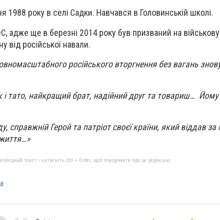
я 1988 року в селі Садки. Навчався в Головинській школі.
С, адже ще в березні 2014 року був призваний на військову
у від російської навали.
овномасштабного російського вторгнення без вагань знову
к і тато, найкращий брат, надійний друг та товариш… Йом
у, справжній Герой та патріот своєї країни, який віддав за 
 життя…»
бхідний текст і натисніть Ctrl + Enter, щоб повідомити про це редакцію
а