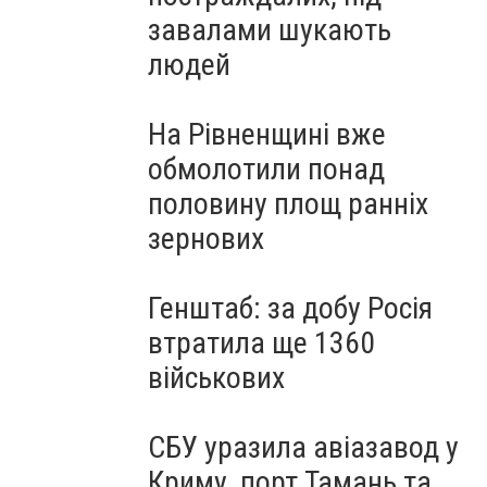
завалами шукають
людей
На Рівненщині вже
обмолотили понад
половину площ ранніх
зернових
Генштаб: за добу Росія
втратила ще 1360
військових
СБУ уразила авіазавод у
Криму, порт Тамань та