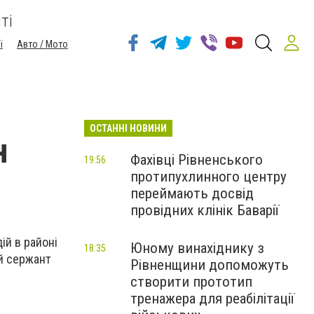
ті
ї
Авто / Мото
ОСТАННІ НОВИНИ
н
Фахівці Рівненського
19:56
протипухлинного центру
переймають досвід
провідних клінік Баварії
ій в районі
Юному винахіднику з
18:35
й сержант
Рівненщини допоможуть
створити прототип
тренажера для реабілітації