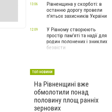
Рівненщина у скорботі: в
13:06
останню дорогу провели
п'ятьох захисників України
У Рівному створюють
12:09
простір пам'яті та надії для
родин полонених і зниклих
безвісти
ТОП НОВИНИ
На Рівненщині вже
обмолотили понад
половину площ ранніх
зернових