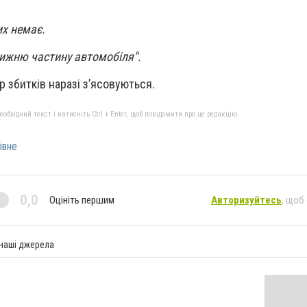
их немає.
ижню частину автомобіля".
 збитків наразі з’ясовуються.
бхідний текст і натисніть Ctrl + Enter, щоб повідомити про це редакцію
івне
0,0
Оцініть першим
Авторизуйтесь
, щоб
 наші джерела