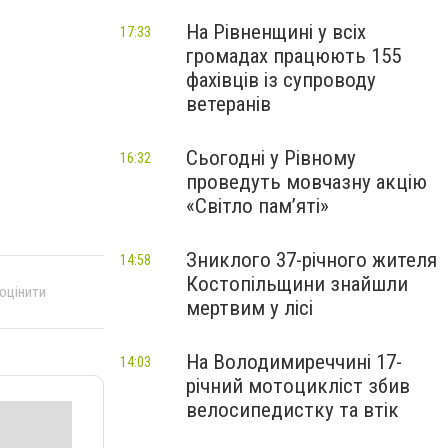
На Рівненщині у всіх
17:33
громадах працюють 155
фахівців із супроводу
ветеранів
Сьогодні у Рівному
16:32
проведуть мовчазну акцію
«Світло пам’яті»
Зниклого 37-річного жителя
14:58
Костопільщини знайшли
 оцінити
мертвим у лісі
На Володимиреччині 17-
14:03
річний мотоцикліст збив
велосипедистку та втік