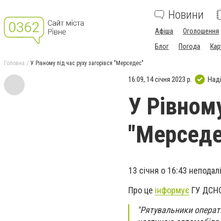
Новини
Афіша
Оголошення
Блог
Погода
Кар
Головна
У Рівному під час руху загорівся "Мерседес"
16:09, 14 січня 2023 р.
Над
У Рівному
"Мерседе
13 січня о 16:43 неподал
Про це
інформує
ГУ ДСНС 
"Рятувальники операт