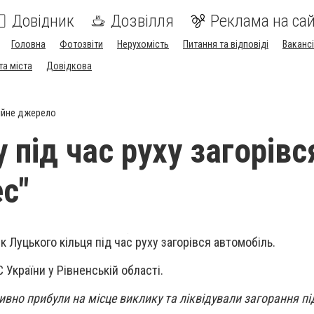
Довідник
Дозвілля
Реклама на сай
Головна
Фотозвіти
Нерухомість
Питання та відповіді
Вакансі
та міста
Довідкова
ійне джерело
 під час руху загорівс
с"
ік Луцького кільця під час руху загорівся автомобіль.
України у Рівненській області.
ивно прибули на місце виклику та ліквідували загорання п