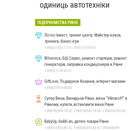
одиниць автотехніки
ПІДПРИЄМСТВА РІВНЕ
Лотос-Інвест, тренінг-центр. Майстер-класи,
тренінги, бізнес-ігри
+380(67)362-11-31, (050) 375-05-47
BHservice, БШ Сервіс, ремонт стартерів, ремонт
генераторів, заправка кондиціонерів в Рівне
+380(67)100-62-01
GiftLove, Подарунок Кохання, інтернет магазин
+380(67)814-08-00
Супер Вікна, Вікнарьов Рівне, вікна "Viknaroff" в
Рівному, купити, встановити вікна Рівне
+380(96)408-76-50, +380(50)642-24-00, +380(36)240-00-23, +380(98)705-00-23
BabyUp, бейбі ап, дитячі товари Рівне
+380(97)816-83-33, +380(66)816-83-33, 0950446991