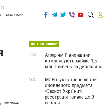
ті
ї
Авто / Мото
ОСТАННІ НОВИНИ
я
Аграріям Рівненщини
19:52
компенсують майже 1,5
млн гривень за дизпаливо
МОН шукає тренерів для
18:35
оновленого предмета
«Захист України»:
реєстрація триває до 9
серпня
ід нижньою