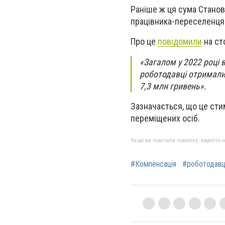
Раніше ж ця сума Станов
працівника-переселенця
Про це
повідомили
на ст
«Загалом у 2022 році 
роботодавці отримали
7,3 млн гривень».
Зазначається, що це сти
переміщених осіб.
Якщо ви помітили помилку, виділіть нео
#Компенсація
#роботодавц