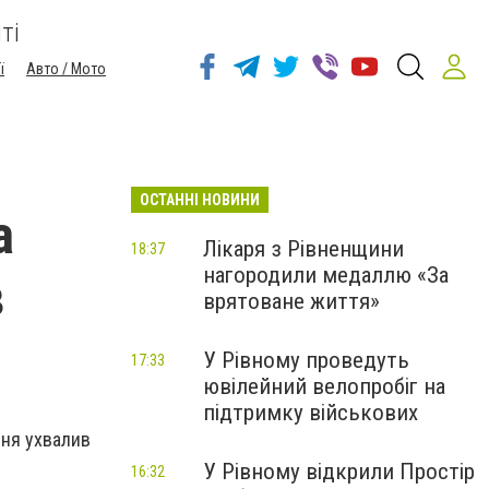
ті
ї
Авто / Мото
ОСТАННІ НОВИНИ
а
Лікаря з Рівненщини
18:37
нагородили медаллю «За
в
врятоване життя»
У Рівному проведуть
17:33
ювілейний велопробіг на
підтримку військових
ння ухвалив
У Рівному відкрили Простір
16:32