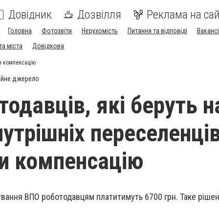
Довідник
Дозвілля
Реклама на сай
Головна
Фотозвіти
Нерухомість
Питання та відповіді
Вакансі
та міста
Довідкова
ли компенсацію
ійне джерело
тодавців, які беруть н
нутрішніх переселенці
и компенсацію
вання ВПО роботодавцям платитимуть 6700 грн. Таке ріше