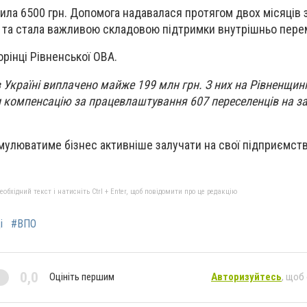
ила 6500 грн. Допомога надавалася протягом двох місяців 
 та стала важливою складовою підтримки внутрішньо пере
орінці Рівненської ОВА.
в Україні виплачено майже 199 млн грн. З них на Рівненщині
 компенсацію за працевлаштування 607 переселенців на за
мулюватиме бізнес активніше залучати на свої підприємст
бхідний текст і натисніть Ctrl + Enter, щоб повідомити про це редакцію
і
#ВПО
0,0
Оцініть першим
Авторизуйтесь
, щоб