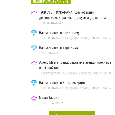
ПІДПРИЄМСТВА РІВНЕ
ТзОВ СТОП! КУКАРАЧА - дезінфекція,
дезінсекція, дератизація, фумігація, система
HACCP
+380(96)109-90-90
Натяжні стелі в Рокитному
+380(68)507-05-00, +380(99)507-05-00, +380(93)507-05-00
Натяжні стелі в Зарічному
+380673635033
Алекс Медіа Трейд, рекламна агенція (реклама
на сітілайтах)
+380 (362) 43-21-50, +380 (50) 435-23-22, 096 165 72 59
Натяжні стелі в Володимирцях
+380(68)507-05-00, +380(99)507-05-00, +380(93)507-05-00
Марія Таролог
+380(63)640-92-32