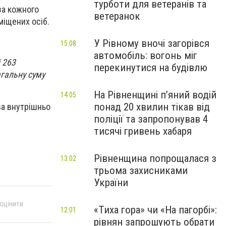
турботи для ветеранів та
за кожного
ветеранок
міщених осіб.
У Рівному вночі загорівся
15:08
автомобіль: вогонь міг
 263
перекинутися на будівлю
гальну суму
На Рівненщині п’яний водій
14:05
понад 20 хвилин тікав від
ва внутрішньо
поліції та запропонував 4
тисячі гривень хабаря
Рівненщина попрощалася з
13:02
трьома захисниками
України
 оцінити
«Тиха гора» чи «На пагорбі»:
12:01
рівнян запрошують обрати