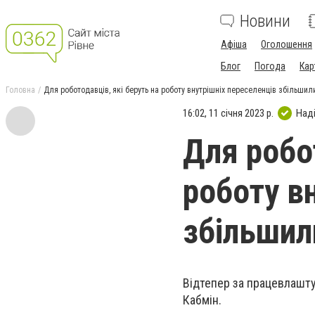
Новини
Афіша
Оголошення
Блог
Погода
Кар
Головна
Для роботодавців, які беруть на роботу внутрішніх переселенців збільши
16:02, 11 січня 2023 р.
Над
Для робо
роботу в
збільшил
Відтепер за працевлашту
Кабмін.