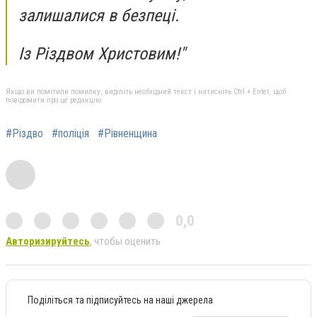
залишалися в безпеці.
Із Різдвом Христовим!"
Якщо ви помітили помилку, виділіть необхідний текст і натисніть Ctrl + Enter, щоб
повідомити про це редакцію
#Різдво
#поліція
#Рівненщина
0,0
Авторизируйтесь
, чтобы оценить
Поділіться та підписуйтесь на наші джерела