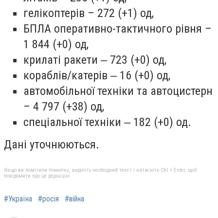
гелікоптерів – 272 (+1) од,
БПЛА оперативно-тактичного рівня –
1 844 (+0) од,
крилаті ракети ‒ 723 (+0) од,
кораблів/катерів ‒ 16 (+0) од,
автомобільної техніки та автоцистерн
– 4 797 (+38) од,
спеціальної техніки ‒ 182 (+0) од.
Дані уточнюються.
Якщо ви помітили помилку, виділіть необхідний текст і натисніть Ctrl + Enter, щоб
повідомити про це редакцію
#Україна
#росія
#війна