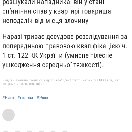
розшукали нападника: він у стані
сп’яніння спав у квартирі товариша
неподалік від місця злочину
Наразі триває досудове розслідування за
попередньою правовою кваліфікацією ч.
1 ст. 122 КК України (умисне тілесне
ушкодження середньої тяжкості).
Якщо ви помітили помилку, виділіть необхідний текст і натисніть Ctrl + Enter, щоб
повідомити про це редакцію
#Бита
#голова
#Рівне