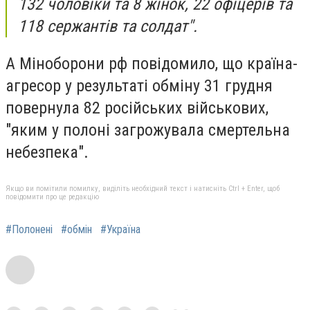
132 чоловіки та 8 жінок, 22 офіцерів та
118 сержантів та солдат".
А Міноборони рф повідомило, що країна-
агресор у результаті обміну 31 грудня
повернула 82 російських військових,
"яким у полоні загрожувала смертельна
небезпека".
Якщо ви помітили помилку, виділіть необхідний текст і натисніть Ctrl + Enter, щоб
повідомити про це редакцію
#Полонені
#обмін
#Україна