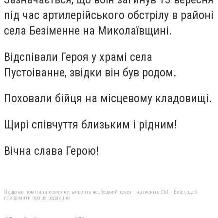
під час артилерійського обстрілу в районі
села Безіменне на Миколаївщині.
Відспівали Героя у храмі села
Пустоіванне, звідки він був родом.
Поховали бійця на місцевому кладовищі.
Щирі співчуття близьким і рідним!
Вічна слава Герою!
Якщо ви помітили помилку, виділіть необхідний текст і натисніть Ctrl + Enter, щоб
повідомити про це редакцію