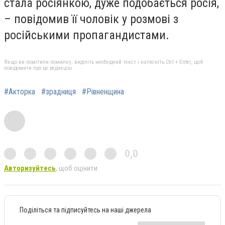
стала росіянкою, дуже подобається росія,
– повідомив її чоловік у розмові з
російськими пропагандистами.
Якщо ви помітили помилку, виділіть необхідний текст і натисніть Ctrl + Enter, щоб
повідомити про це редакцію
#Акторка
#зрадниця
#Рівненщина
0,0
Авторизуйтесь
, щоб оцінити
Поділіться та підписуйтесь на наші джерела