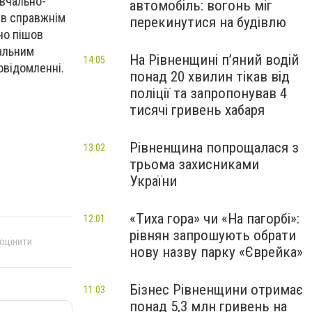
авчально-
автомобіль: вогонь міг
ув справжнім
перекинутися на будівлю
но пішов
дальним
На Рівненщині п’яний водій
14:05
овідомленні.
понад 20 хвилин тікав від
поліції та запропонував 4
тисячі гривень хабаря
Рівненщина попрощалася з
13:02
трьома захисниками
України
«Тиха гора» чи «На пагорбі»:
12:01
рівнян запрошують обрати
 оцінити
нову назву парку «Єврейка»
Бізнес Рівненщини отримає
11:03
понад 5,3 млн гривень на