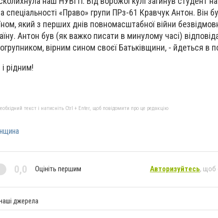
 сколихнула наш НУВГП. Від ворожої кулі загинув студент н
ва спеціальності «Право» групи ПРз-61 Кравчук Антон. Він б
їном, який з перших днів повномасштабної війни безвідмов
аїну. Антон був (як важко писати в минулому часі) відпові
огрупником, вірним сином своєї Батьківщини, - йдеться в п
і рідним!
бхідний текст і натисніть Ctrl + Enter, щоб повідомити про це редакцію
енщина
0,0
Оцініть першим
Авторизуйтесь
, щоб
 наші джерела