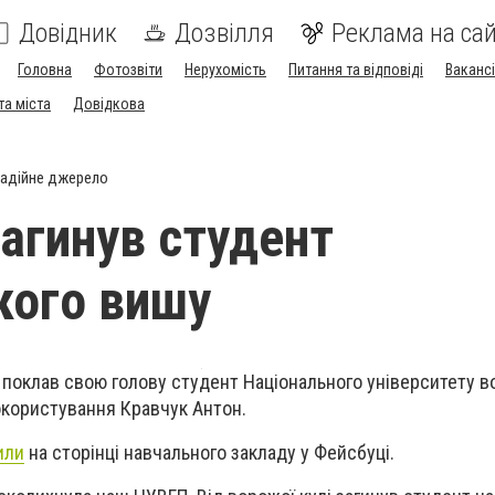
Довідник
Дозвілля
Реклама на сай
Головна
Фотозвіти
Нерухомість
Питання та відповіді
Вакансі
та міста
Довідкова
адійне джерело
загинув студент
кого вишу
поклав свою голову студент Національного університету в
окористування Кравчук Антон.
или
на сторінці навчального закладу у Фейсбуці.