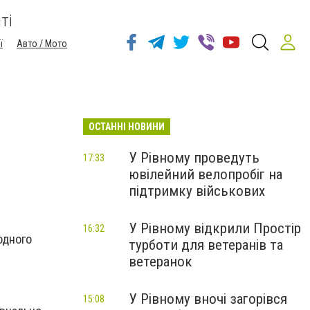
ті
ї
Авто / Мото
ОСТАННІ НОВИНИ
У Рівному проведуть
17:33
ювілейний велопробіг на
підтримку військових
У Рівному відкрили Простір
16:32
одного
турботи для ветеранів та
ветеранок
У Рівному вночі загорівся
15:08