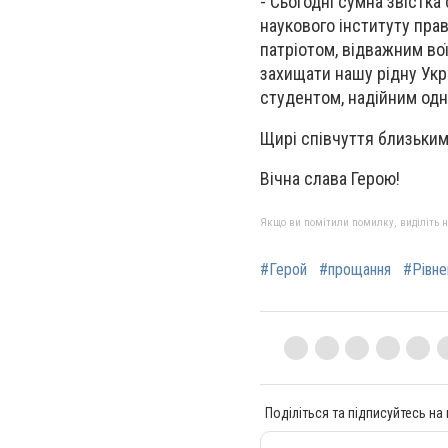
- Сьогодні сумна звістка
наукового інституту пра
патріотом, відважним во
захищати нашу рідну Укр
студентом, надійним одн
Щирі співчуття близьким 
Вічна слава Герою!
Якщо ви помітили помилку, виділіть нео
#Герой
#прощання
#Рівн
Поділіться та підписуйтесь на