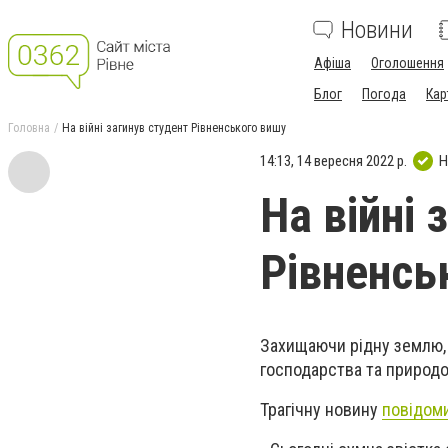
Новини
Афіша
Оголошення
Блог
Погода
Кар
Головна
На війні загинув студент Рівненського вишу
14:13, 14 вересня 2022 р.
Н
На війні 
Рівненсь
Захищаючи рідну землю, 
господарства та природ
Трагічну новину
повідом