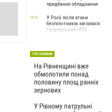
придбання обладнання
У Росії після атаки
10:19
безпілотників загорівся
Сизранський НПЗ
ТОП НОВИНИ
На Рівненщині вже
обмолотили понад
половину площ ранніх
зернових
У Рівному патрульні