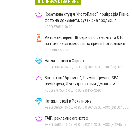
ПІДПРИЄМСТВА РІВНЕ
Креативна студія "ФотоПлюс", поліграфія Рівне,
фото на документи, сувенірна продукція
+380(67)814-08-00
Автомайстерня TIR сервіс по ремонту та СТО
вантажних автомобілів та причепної техніки в
Рівному
+380504352789
Натяжні стелі в Сарнах
+380(68)507-05-00, +380(99)507-05-00, +380(93)507-05-00
Зоосалон "Артемон", Тримінг, Грумінг, SPA-
процедури, Догляд за вашим Домашнім
Улюбленцем
+380(97)765-13-50, +380(98)455-42-96
Натяжні стелі в Рокитному
+380(68)507-05-00, +380(99)507-05-00, +380(93)507-05-00
ТАІР, рекламне агенство
+380(95)019-13-17, +380(98)311-43-09, +380(36)245-07-05