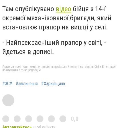
Там опублікувано
відео
бійця з 14-ї
окремої механізованої бригади, який
встановлює прапор на вишці у селі.
- Найпрекрасніший прапор у світі, -
йдеться в дописі.
Якщо ви помітили помилку, виділіть необхідний текст і натисніть Ctrl + Enter, щоб
повідомити про це редакцію
#ЗСУ
#звільнення
#Харківщина
0,0
Авторизуйтесь
, щоб оцінити