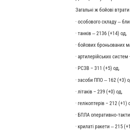
Загальні ж бойові втрати
· особового складу ‒ бли
· танків ‒ 2136 (+14) од,
· бойових броньованих м
· артилерійських систем 
· РСЗВ – 311 (+5) од,
· засоби ППО ‒ 162 (+3) о
· літаків – 239 (+0) од,
· гелікоптерів – 212 (+1) 
· БПЛА оперативно-тактич
· крилаті ракети ‒ 215 (+1