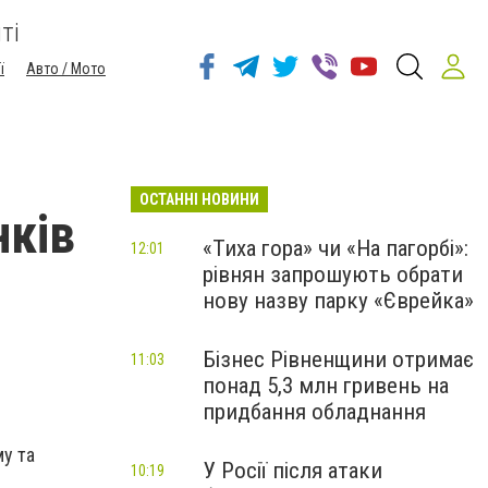
ті
ї
Авто / Мото
ОСТАННІ НОВИНИ
нків
«Тиха гора» чи «На пагорбі»:
12:01
рівнян запрошують обрати
нову назву парку «Єврейка»
Бізнес Рівненщини отримає
11:03
понад 5,3 млн гривень на
придбання обладнання
му та
У Росії після атаки
10:19