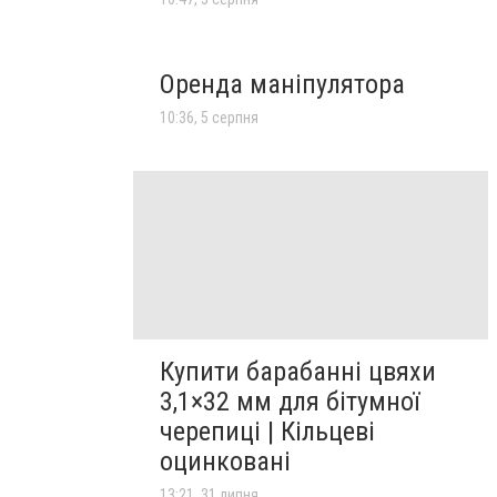
Оренда маніпулятора
10:36, 5 серпня
Купити барабанні цвяхи
3,1×32 мм для бітумної
черепиці | Кільцеві
оцинковані
13:21, 31 липня