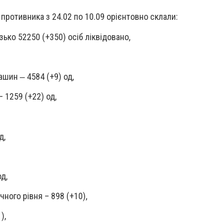
 противника з 24.02 по 10.09 орієнтовно склали:
зько 52250 (+350) осіб ліквідовано,
ашин ‒ 4584 (+9) од,
– 1259 (+22) од,
д,
од,
ного рівня – 898 (+10),
),