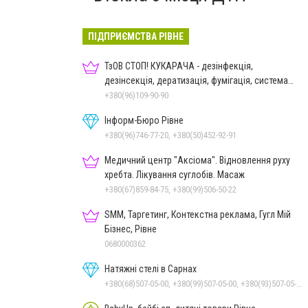
ПІДПРИЄМСТВА РІВНЕ
ТзОВ СТОП! КУКАРАЧА - дезінфекція,
дезінсекція, дератизація, фумігація, система
HACCP
+380(96)109-90-90
Інформ-Бюро Рівне
+380(96)746-77-20, +380(50)452-92-91
Медичний центр "Аксіома". Відновлення руху
хребта. Лікування суглобів. Масаж
+380(67)859-84-75, +380(99)506-50-22
SMM, Таргетинг, Контекстна реклама, Гугл Мій
Бізнес, Рівне
0680000362
Натяжні стелі в Сарнах
+380(68)507-05-00, +380(99)507-05-00, +380(93)507-05-00