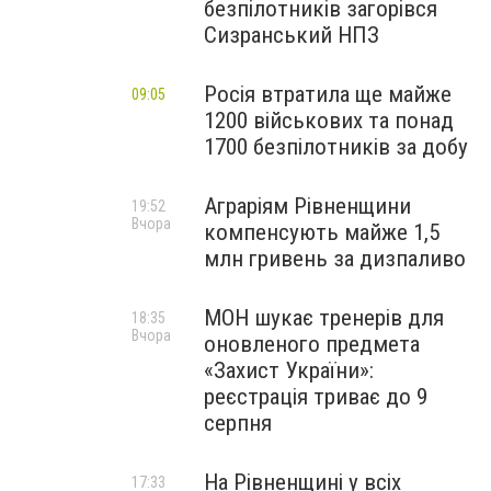
безпілотників загорівся
Сизранський НПЗ
Росія втратила ще майже
09:05
1200 військових та понад
1700 безпілотників за добу
Аграріям Рівненщини
19:52
Вчора
компенсують майже 1,5
млн гривень за дизпаливо
МОН шукає тренерів для
18:35
Вчора
оновленого предмета
«Захист України»:
реєстрація триває до 9
серпня
На Рівненщині у всіх
17:33