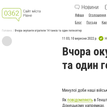
Новини
Афіша
Оголошення
Блог
Погода
Кар
Головна
Вчора окупанти втратили 14 танків та один гелікоптер
11:03, 10 вересня 2022 р.
Н
Вчора ок
та один г
Минулої доби наші військ
Як
повідомляють
в Геншт
Донецькому напрямках.