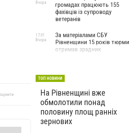
Вчора
громадах працюють 155
фахівців із супроводу
ветеранів
За матеріалами СБУ
17:01
Вчора
Рівненщини 15 років тюрми
отримав зрадник
ТОП НОВИНИ
На Рівненщині вже
 оцінити
обмолотили понад
половину площ ранніх
зернових