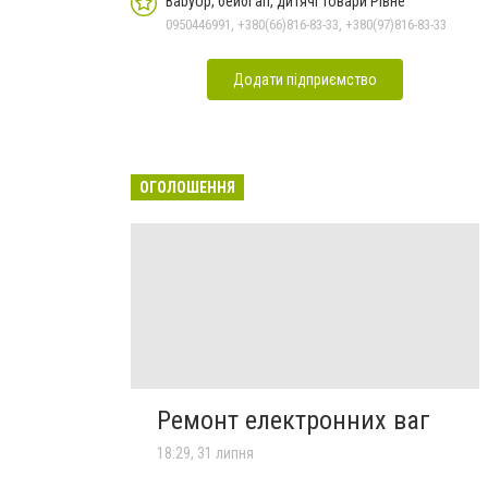
BabyUp, бейбі ап, дитячі товари Рівне
0950446991, +380(66)816-83-33, +380(97)816-83-33
Додати підприємство
ОГОЛОШЕННЯ
Ремонт електронних ваг
18:29, 31 липня