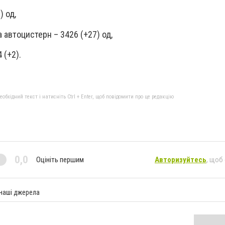
) од,
а автоцистерн – 3426 (+27) од,
 (+2).
бхідний текст і натисніть Ctrl + Enter, щоб повідомити про це редакцію
0,0
Оцініть першим
Авторизуйтесь
, щоб
 наші джерела