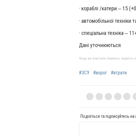
· кораблі /катери ‒ 15 (+0
· автомобільної техніки т
· спеціальна техніка ‒ 114
Дані уточнюються
Якщо ви помітили помилку, виділіть нео
#ЗСУ
#ворог
#втрати
Поділіться та підписуйтесь на