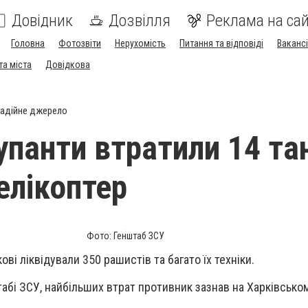
Довідник
Дозвілля
Реклама на сай
Головна
Фотозвіти
Нерухомість
Питання та відповіді
Вакансі
та міста
Довідкова
адійне джерело
упанти втратили 14 та
елікоптер
Фото: Генштаб ЗСУ
ові ліквідували 350 рашистів та багато їх техніки.
абі ЗСУ, найбільших втрат противник зазнав на Харківсько