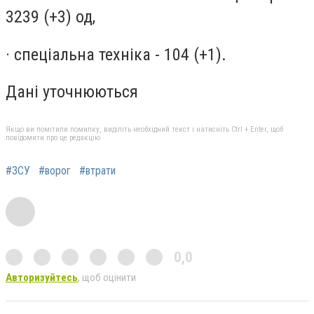
3239 (+3) од,
· спеціальна техніка - 104 (+1).
Дані уточнюються
Якщо ви помітили помилку, виділіть необхідний текст і натисніть Ctrl + Enter, щоб
повідомити про це редакцію
#ЗСУ
#ворог
#втрати
0,0
Авторизуйтесь
, щоб оцінити