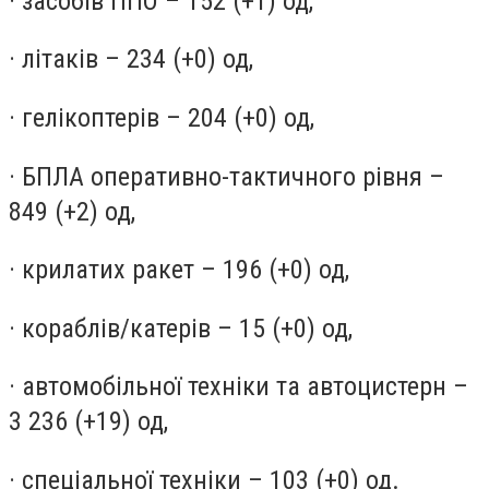
· засобів ППО – 152 (+1) од,
· літаків – 234 (+0) од,
· гелікоптерів – 204 (+0) од,
· БПЛА оперативно-тактичного рівня –
849 (+2) од,
· крилатих ракет – 196 (+0) од,
· кораблів/катерів – 15 (+0) од,
· автомобільної техніки та автоцистерн –
3 236 (+19) од,
· спеціальної техніки – 103 (+0) од.