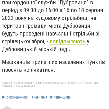
прикордонної служби "Дубровиця" в
період з 09:00 до 16:00 з 16 по 18 серпня
2022 року на кущовому стрільбищі на
території громади міста Дубровиця
будуть проведені навчальні стрільби зі
стрілецької зброї, -
повідомляють
у
Дубровицькій міській раді.
Мешканців прилеглих населених пунктів
просять не лякатися.
Якщо ви помітили помилку, виділіть необхідний текст і натисніть Ctrl + Enter, щоб
повідомити про це редакцію
#Прикордонники
#навчання
#Рівненщина